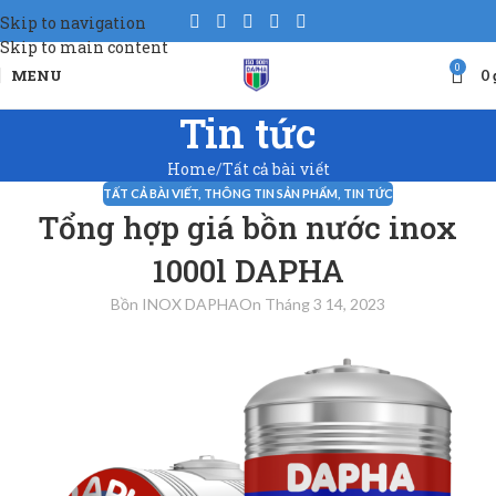
Skip to navigation
Skip to main content
0
MENU
0
Tin tức
Home
Tất cả bài viết
TẤT CẢ BÀI VIẾT
,
THÔNG TIN SẢN PHẨM
,
TIN TỨC
Tổng hợp giá bồn nước inox
1000l DAPHA
Bồn INOX DAPHA
On Tháng 3 14, 2023