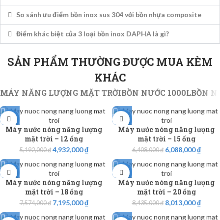
So sánh ưu điểm bồn inox sus 304 với bồn nhựa composite
Điểm khác biệt của 3 loại bồn inox DAPHA là gì?
SẢN PHẨM THƯỜNG ĐƯỢC MUA KÈM
KHÁC
MÁY NĂNG LƯỢNG MẶT TRỜI
BỒN NƯỚC 1000L
BỒN N
-5%
-5%
Máy nước nóng năng lượng
Máy nước nóng năng lượng
mặt trời – 12 ống
mặt trời – 15 ống
4,932,000
₫
6,088,000
₫
5,192,000
₫
6,408,000
₫
-5%
-5%
Máy nước nóng năng lượng
Máy nước nóng năng lượng
mặt trời – 18 ống
mặt trời – 20 ống
7,195,000
₫
8,013,000
₫
7,574,000
₫
8,435,000
₫