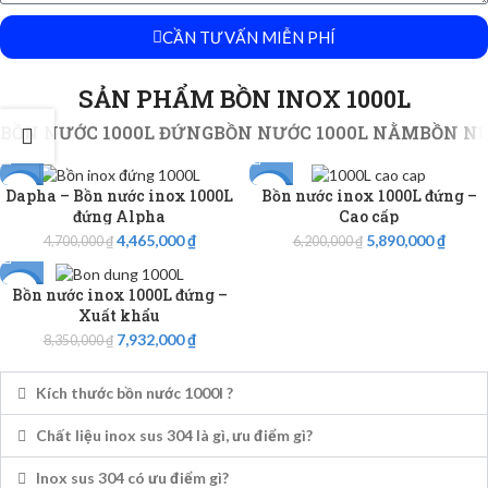
CẦN TƯ VẤN MIỄN PHÍ
SẢN PHẨM BỒN INOX 1000L
BỒN NƯỚC 1000L ĐỨNG
BỒN NƯỚC 1000L NẰM
BỒN N
Dapha – Bồn nước inox 1000L
Bồn nước inox 1000L đứng –
-5%
-5%
đứng Alpha
Cao cấp
4,465,000
₫
5,890,000
₫
4,700,000
₫
6,200,000
₫
Bồn nước inox 1000L đứng –
-5%
Xuất khẩu
7,932,000
₫
8,350,000
₫
Kích thước bồn nước 1000l ?
Chất liệu inox sus 304 là gì, ưu điểm gì?
Inox sus 304 có ưu điểm gì?