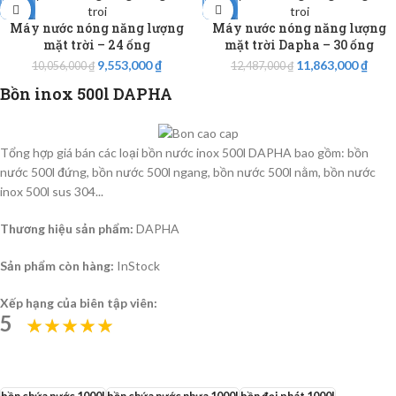
-5%
-5%
Máy nước nóng năng lượng
Máy nước nóng năng lượng
mặt trời – 24 ống
mặt trời Dapha – 30 ống
9,553,000
₫
11,863,000
₫
10,056,000
₫
12,487,000
₫
Bồn inox 500l DAPHA
Tổng hợp giá bán các loại bồn nước inox 500l DAPHA bao gồm: bồn
nước 500l đứng, bồn nước 500l ngang, bồn nước 500l nằm, bồn nước
inox 500l sus 304...
Thương hiệu sản phẩm:
DAPHA
Sản phẩm còn hàng:
InStock
Xếp hạng của biên tập viên:
5