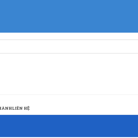
 HÀNH
LIÊN HỆ