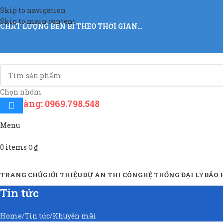
Skip to navigation
Skip to main content
CHẤT LƯỢNG BỀN BỈ THEO THỜI GIAN…
Chọn nhóm
Đặt hàng: 0969.798.548
Menu
0
items
0
₫
Sản Phẩm & Dịch Vụ
TRANG CHỦ
GIỚI THIỆU
DỰ ÁN THI CÔNG
HỆ THỐNG ĐẠI LÝ
BẢO
Tin tức
Home
Tin tức
Khuyến mãi