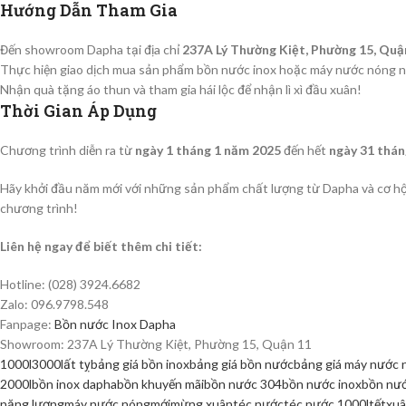
Hướng Dẫn Tham Gia
Đến showroom Dapha tại địa chỉ
237A Lý Thường Kiệt, Phường 15, Quậ
Thực hiện giao dịch mua sản phẩm bồn nước inox hoặc máy nước nóng n
Nhận quà tặng áo thun và tham gia hái lộc để nhận lì xì đầu xuân!
Thời Gian Áp Dụng
Chương trình diễn ra từ
ngày 1 tháng 1 năm 2025
đến hết
ngày 31 thán
Hãy khởi đầu năm mới với những sản phẩm chất lượng từ Dapha và cơ hội
chương trình!
Liên hệ ngay để biết thêm chi tiết:
Hotline: (028) 3924.6682
Zalo: 096.9798.548
Fanpage:
Bồn nước Inox Dapha
Showroom: 237A Lý Thường Kiệt, Phường 15, Quận 11
1000l
3000l
ất tỵ
bảng giá bồn inox
bảng giá bồn nước
bảng giá máy nước 
2000l
bồn inox dapha
bồn khuyến mãi
bồn nước 304
bồn nước inox
bồn nướ
năng lượng
máy nước nóng
mới
mừng xuân
téc nước
téc nước 1000l
tết
xu