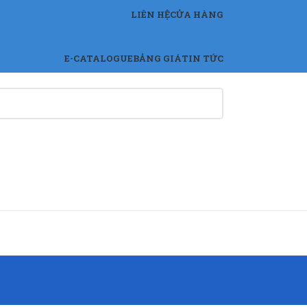
LIÊN HỆ
CỬA HÀNG
E-CATALOGUE
BẢNG GIÁ
TIN TỨC