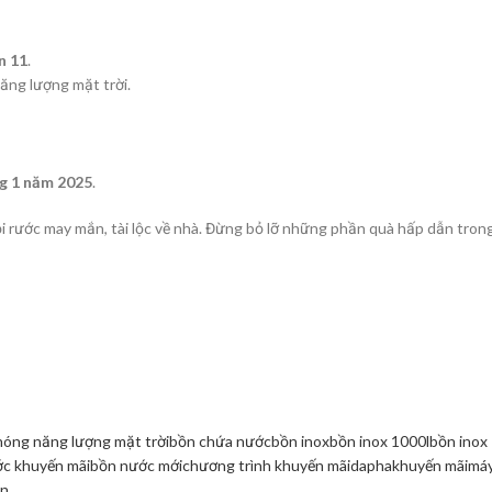
n 11
.
ăng lượng mặt trời.
g 1 năm 2025
.
 rước may mắn, tài lộc về nhà. Đừng bỏ lỡ những phần quà hấp dẫn tron
nóng năng lượng mặt trời
bồn chứa nước
bồn inox
bồn inox 1000l
bồn inox
c khuyến mãi
bồn nước mới
chương trình khuyến mãi
dapha
khuyến mãi
má
ân