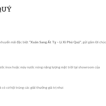
 QUÝ
khuyến mãi đặc biệt
“Xuân Sang Ất Tỵ – Lì Xì Phú Quý”
, gửi gắm lời chú
nước inox hoặc máy nước nóng năng lượng mặt trời tại showroom của
à có cơ hội trúng các giải thưởng giá trị như: