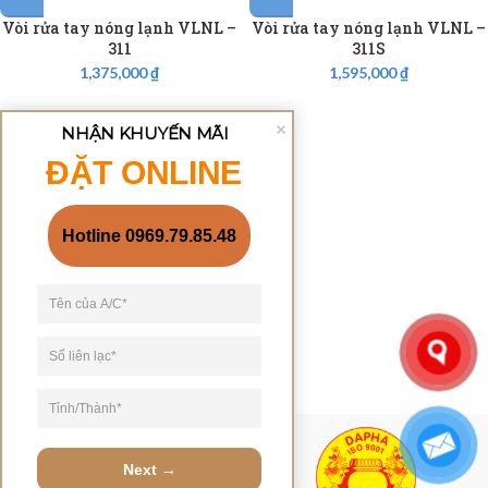
Vòi rửa tay nóng lạnh VLNL –
Vòi rửa tay nóng lạnh VLNL –
311
311S
1,375,000
₫
1,595,000
₫
NHẬN KHUYẾN MÃI
ĐẶT ONLINE
Hotline 0969.79.85.48
Next →