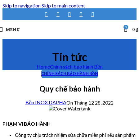
Skip to navigation
Skip to main content
0
MENU
0
₫
Tin tức
Home
Chính sách bảo hành Bồn
CHÍNH SÁCH BẢO HÀNH BỒN
Quy chế bảo hành
Bồn INOX DAPHA
On Tháng 12 28, 2022
PHẠM VI BẢO HÀNH
Công ty chịu trách nhiệm sửa chữa miễn phí nếu sản phẩm