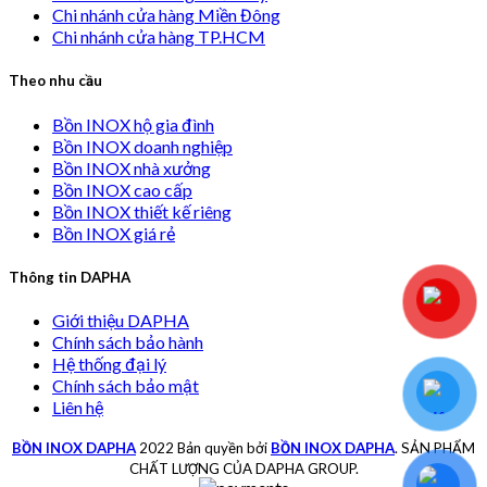
Chi nhánh cửa hàng Miền Đông
Chi nhánh cửa hàng TP.HCM
Theo nhu cầu
Bồn INOX hộ gia đình
Bồn INOX doanh nghiệp
Bồn INOX nhà xưởng
Bồn INOX cao cấp
Bồn INOX thiết kế riêng
Bồn INOX giá rẻ
Thông tin DAPHA
Giới thiệu DAPHA
Chính sách bảo hành
Hệ thống đại lý
Chính sách bảo mật
Liên hệ
BỒN INOX DAPHA
2022 Bản quyền bởi
BỒN INOX DAPHA
. SẢN PHẨM
CHẤT LƯỢNG CỦA DAPHA GROUP.