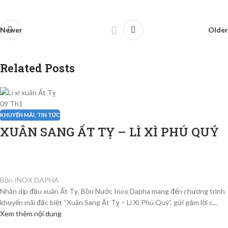
Newer
Older
Related Posts
09
Th1
KHUYẾN MÃI
,
TIN TỨC
XUÂN SANG ẤT TỴ – LÌ XÌ PHÚ QUÝ
Bồn INOX DAPHA
Nhân dịp đầu xuân Ất Tỵ, Bồn Nước Inox Dapha mang đến chương trình
khuyến mãi đặc biệt “Xuân Sang Ất Tỵ – Lì Xì Phú Quý”, gửi gắm lời c...
Xem thêm nội dung