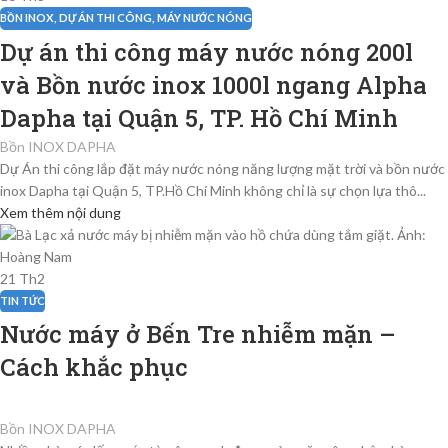
BỒN INOX
,
DỰ ÁN THI CÔNG
,
MÁY NƯỚC NÓNG
Dự án thi công máy nước nóng 200l
và Bồn nước inox 1000l ngang Alpha
Dapha tại Quận 5, TP. Hồ Chí Minh
Bồn INOX DAPHA
Dự Án thi công lắp đặt máy nước nóng năng lượng mặt trời và bồn nước
inox Dapha tại Quận 5, TP.Hồ Chí Minh không chỉ là sự chọn lựa thô...
Xem thêm nội dung
21
Th2
TIN TỨC
Nước máy ở Bến Tre nhiễm mặn –
Cách khắc phục
Bồn INOX DAPHA