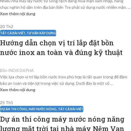
Nhiều nhà máy lấy nước từ sông rạch đang mùa mặn xâm nhập, hàng
chục nghìn hộ dân trên địa bàn Bến Tre phải sử dụng nước nhiễm mặn. ...
Xem thêm nội dung
20
Th2
TẤT CẢ BÀI VIẾT
,
TƯ VẤN XÂY DỰNG
Hướng dẫn chọn vị trí lắp đặt bồn
nước inox an toàn và đúng kỹ thuật
Bồn INOX DAPHA
Việc lựa chọn vị trí lắp bồn nước inox phù hợp là rất quan trọng để đảm
bảo an toàn và tiện lợi trong việc sử dụng. Dưới đây là một số ...
Xem thêm nội dung
25
Th1
DỰ ÁN THI CÔNG
,
MÁY NƯỚC NÓNG
,
TẤT CẢ BÀI VIẾT
Dự án thi công máy nước nóng năng
lượng mặt trời tại nhà máy Nệm Vạn