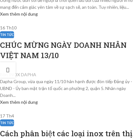
Uống nước đun sôi để nguội là thói quen lâu đời của nhiều người vì nó
mang đến cảm giác yên tâm về sự sạch sẽ, an toàn. Tuy nhiên, liệu...
Xem thêm nội dung
16
Th10
TIN TỨC
CHÚC MỪNG NGÀY DOANH NHÂN
VIỆT NAM 13/10
Bồn INOX DAPHA
Dapha Group, vừa qua ngày 11/10 hân hạnh được đón tiếp Đảng ủy -
UBND - Ủy ban mặt trận tổ quốc an phường 2, quận 5. Nhân ngày
Doanh...
Xem thêm nội dung
17
Th4
TIN TỨC
Cách phân biệt các loại inox trên thị