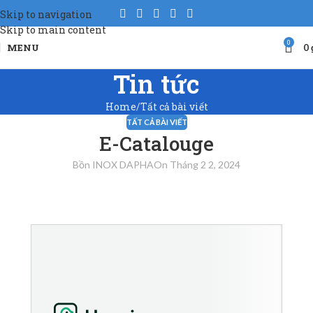
Skip to navigation
Skip to main content
0
MENU
0
Tin tức
Home
Tất cả bài viết
TẤT CẢ BÀI VIẾT
E-Catalouge
Bồn INOX DAPHA
On Tháng 2 2, 2024