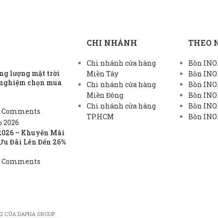
CHI NHÁNH
THEO 
Chi nhánh cửa hàng
Bồn INOX
g lượng mặt trời
Miền Tây
Bồn INO
h nghiệm chọn mua
Chi nhánh cửa hàng
Bồn INO
Miền Đông
Bồn INO
Chi nhánh cửa hàng
Bồn INOX
 Comments
TP.HCM
Bồn INOX
2026 – Khuyến Mãi
Ưu Đãi Lên Đến 26%
 Comments
G CỦA DAPHA GROUP.