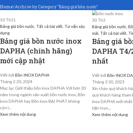
Home
Archive by Category "Bảng giá bồn nước"
10
Th11
30
Th3
Bảng giá bồn nước
,
Tất cả bài viết
,
Tư vấn xây
Bảng giá bồn nước
,
Bồ
dựng
mãi
,
Tất cả bài viết
,
Ti
Bảng giá bồn nước inox
Bảng giá bồ
DAPHA (chính hãng)
DAPHA T4/2
mới cập nhật
nhất
Viết bởi
Bồn INOX DAPHA
Viết bởi
Bồn INOX D
Tháng 2 20, 2024
Tháng 3 30, 2023
Mục lục Giới thiệu bồn inox DAPHA Với hơn 30
Xin chào quý khách hà
năm trong ngành sản xuất bồn nước inox, Bồn
quý khách hàng tham 
inox DAPHA hay Bồn inox ĐẠI PHÁT không
inox DAPHA mới nhất
còn l...
tiện tron...
Xem thêm nội dung
Xem thêm nội dung