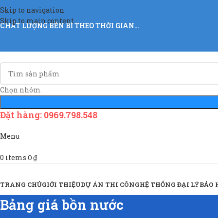
Skip to navigation
Skip to main content
CHẤT LƯỢNG BỀN BỈ THEO THỜI GIAN…
Chọn nhóm
Đặt hàng: 0969.798.548
Menu
0
items
0
₫
Sản Phẩm & Dịch Vụ
TRANG CHỦ
GIỚI THIỆU
DỰ ÁN THI CÔNG
HỆ THỐNG ĐẠI LÝ
BẢO
Bảng giá bồn nước