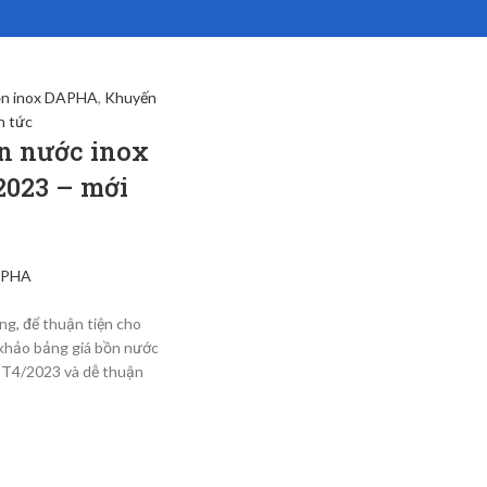
n inox DAPHA
,
Khuyến
n tức
n nước inox
023 – mới
APHA
ng, để thuận tiện cho
khảo bảng giá bồn nước
 T4/2023 và dễ thuận