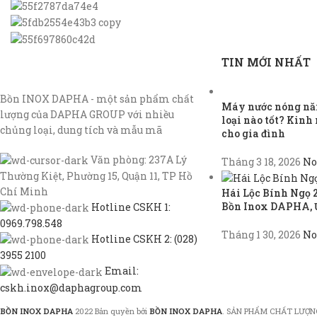
TIN MỚI NHẤT
Bồn INOX DAPHA - một sản phẩm chất
Máy nước nóng năn
lượng của DAPHA GROUP với nhiều
loại nào tốt? Kin
chủng loại, dung tích và mẫu mã
cho gia đình
Văn phòng: 237A Lý
Tháng 3 18, 2026
No
Thường Kiệt, Phường 15, Quận 11, TP Hồ
Chí Minh
Hái Lộc Bính Ngọ 
Bồn Inox DAPHA, 
Hotline CSKH 1:
0969.798.548
Tháng 1 30, 2026
No
Hotline CSKH 2: (028)
3955 2100
Email:
cskh.inox@daphagroup.com
BỒN INOX DAPHA
2022 Bản quyền bởi
BỒN INOX DAPHA
. SẢN PHẨM CHẤT LƯỢN