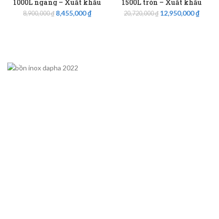
1000L ngang – Xuất khẩu
1500L tròn – Xuất khẩu
8,455,000
₫
12,950,000
₫
8,900,000
₫
20,720,000
₫
SẢN PHẨM BÁN CHẠY
Bồn INOX 1000L XUẤT KHẨU
Bồn INOX 2000L XUẤT KHẨU
TIÊU CHUẨN:
Bồn ngang, bồn đứng
CHẤT LIỆU:
INOX SUS 304