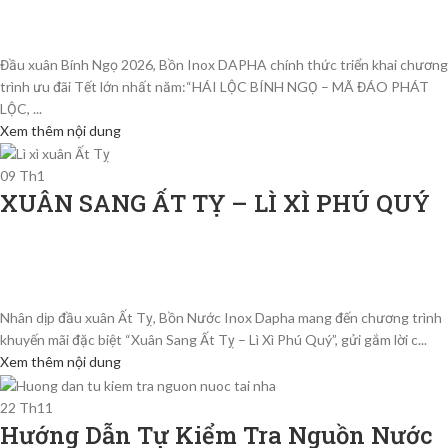
Đầu xuân Bính Ngọ 2026, Bồn Inox DAPHA chính thức triển khai chương
trình ưu đãi Tết lớn nhất năm:“HÁI LỘC BÍNH NGỌ – MÃ ĐÁO PHÁT
LỘC, ...
Xem thêm nội dung
09
Th1
XUÂN SANG ẤT TỴ – LÌ XÌ PHÚ QUÝ
Nhân dịp đầu xuân Ất Tỵ, Bồn Nước Inox Dapha mang đến chương trình
khuyến mãi đặc biệt “Xuân Sang Ất Tỵ – Lì Xì Phú Quý”, gửi gắm lời c...
Xem thêm nội dung
22
Th11
Hướng Dẫn Tự Kiểm Tra Nguồn Nước