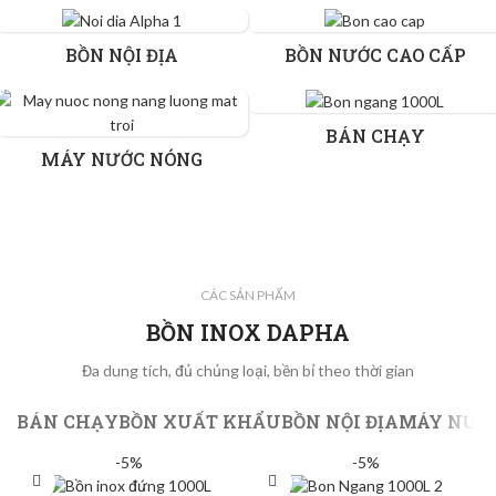
BỒN NỘI ĐỊA
BỒN NƯỚC CAO CẤP
BÁN CHẠY
MÁY NƯỚC NÓNG
CÁC SẢN PHẨM
BỒN INOX DAPHA
Đa dung tích, đủ chủng loại, bền bỉ theo thời gian
BÁN CHẠY
BỒN XUẤT KHẨU
BỒN NỘI ĐỊA
MÁY NƯỚ
-5%
-5%