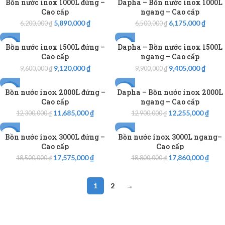
Bồn nước inox 1000L đứng –
Dapha – Bồn nước inox 1000L
-5%
-5%
Cao cấp
ngang – Cao cấp
5,890,000
₫
6,175,000
₫
6,200,000
₫
6,500,000
₫
Bồn nước inox 1500L đứng –
Dapha – Bồn nước inox 1500L
-5%
-5%
Cao cấp
ngang – Cao cấp
9,120,000
₫
9,405,000
₫
9,600,000
₫
9,900,000
₫
Bồn nước inox 2000L đứng –
Dapha – Bồn nước inox 2000L
-5%
-5%
Cao cấp
ngang – Cao cấp
11,685,000
₫
12,255,000
₫
12,300,000
₫
12,900,000
₫
Bồn nước inox 3000L đứng –
Bồn nước inox 3000L ngang–
-5%
-5%
Cao cấp
Cao cấp
17,575,000
₫
17,860,000
₫
18,500,000
₫
18,800,000
₫
1
2
→