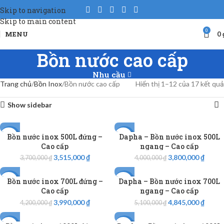
Skip to navigation
Skip to main content
0
MENU
0
Bồn nước cao cấp
Nhu cầu
Trang chủ
Bồn Inox
Bồn nước cao cấp
Hiển thị 1–12 của 17 kết quả
Show sidebar
Bồn nước inox 500L đứng –
Dapha – Bồn nước inox 500L
-5%
-5%
Cao cấp
ngang – Cao cấp
3,515,000
₫
3,800,000
₫
3,700,000
₫
4,000,000
₫
Bồn nước inox 700L đứng –
Dapha – Bồn nước inox 700L
-5%
-5%
Cao cấp
ngang – Cao cấp
3,990,000
₫
4,845,000
₫
4,200,000
₫
5,100,000
₫