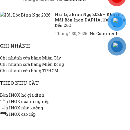
Hái Lộc Bính Ngọ 2026 – Khuyến
Mãi Bồn Inox DAPHA, Ưu Đãi Lên
Đến 26%
Tháng 1 30, 2026
No Comments
CHI NHÁNH
Chi nhánh cửa hàng Miền Tây
Chi nhánh cửa hàng Miền Đông
Chi nhánh cửa hàng TP.HCM
THEO NHU CẦU
Bồn INOX hộ gia đình
Bồn INOX doanh nghiệp
Bồn INOX nhà xưởng
Shop
Hotline
Đại lý
Bồn INOX cao cấp
Bồn INOX thiết kế riêng
Bồn INOX giá rẻ