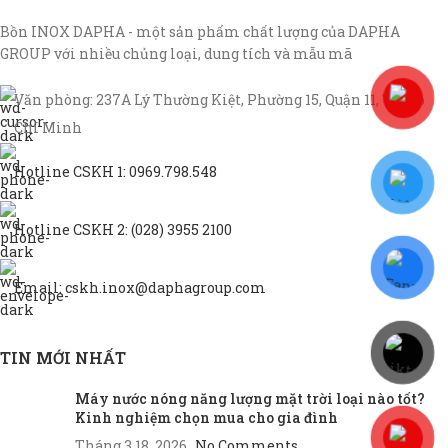
Bồn INOX DAPHA - một sản phẩm chất lượng của DAPHA
GROUP với nhiều chủng loại, dung tích và mẫu mã
Văn phòng: 237A Lý Thường Kiệt, Phường 15, Quận 11, TP Hồ
Chí Minh
Hotline CSKH 1: 0969.798.548
Hotline CSKH 2: (028) 3955 2100
Email: cskh.inox@daphagroup.com
TIN MỚI NHẤT
Máy nước nóng năng lượng mặt trời loại nào tốt?
Kinh nghiệm chọn mua cho gia đình
Tháng 3 18, 2026
No Comments