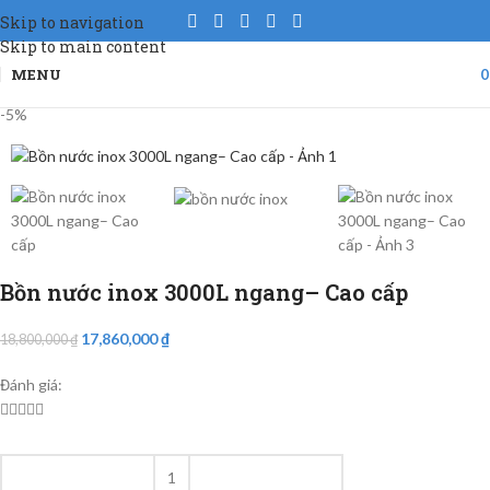
Skip to navigation
Skip to main content
MENU
-5%
Bồn nước inox 3000L ngang– Cao cấp
17,860,000
₫
18,800,000
₫
Đánh giá:




