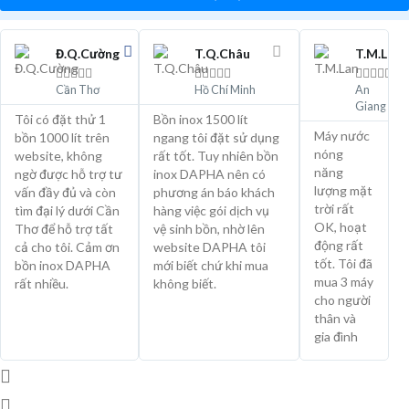
Đ.Q.Cường
T.Q.Châu
T.M.Lan















Cần Thơ
Hồ Chí Minh
An
Giang
Tôi có đặt thử 1
Bồn inox 1500 lít
Máy nước
bồn 1000 lít trên
ngang tôi đặt sử dụng
nóng
website, không
rất tốt. Tuy nhiên bồn
năng
ngờ được hỗ trợ tư
inox DAPHA nên có
lượng mặt
vấn đầy đủ và còn
phương án báo khách
trời rất
tìm đại lý dưới Cần
hàng việc gói dịch vụ
OK, hoạt
Thơ để hỗ trợ tất
vệ sinh bồn, nhờ lên
động rất
cả cho tôi. Cảm ơn
website DAPHA tôi
tốt. Tôi đã
bồn inox DAPHA
mới biết chứ khi mua
mua 3 máy
rất nhiều.
không biết.
cho người
thân và
gia đình