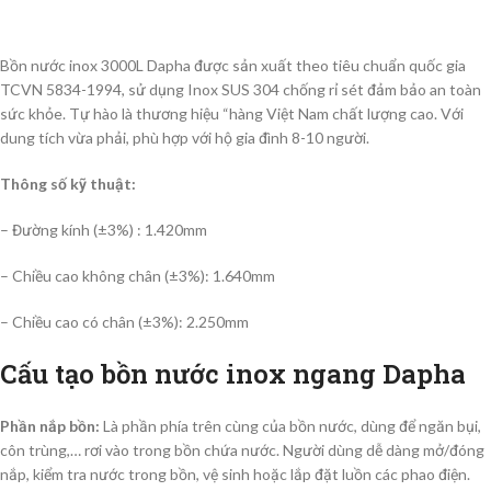
Bồn nước inox 3000L Dapha được sản xuất theo tiêu chuẩn quốc gia
TCVN 5834-1994, sử dụng Inox SUS 304 chống rỉ sét đảm bảo an toàn
sức khỏe. Tự hào là thương hiệu “hàng Việt Nam chất lượng cao. Với
dung tích vừa phải, phù hợp với hộ gia đình 8-10 người.
Thông số kỹ thuật:
– Đường kính (±3%) : 1.420mm
– Chiều cao không chân (±3%): 1.640mm
– Chiều cao có chân (±3%): 2.250mm
Cấu tạo bồn nước inox ngang Dapha
Phần nắp bồn:
Là phần phía trên cùng của bồn nước, dùng để ngăn bụi,
côn trùng,… rơi vào trong bồn chứa nước. Người dùng dễ dàng mở/đóng
nắp, kiểm tra nước trong bồn, vệ sinh hoặc lắp đặt luồn các phao điện.