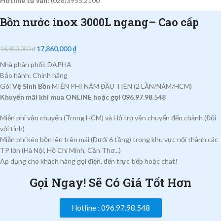
Hotline tư vấn:
(028)3955.2100
Bồn nước inox 3000L ngang– Cao cấp
17,860,000
₫
18,800,000
₫
Nhà phân phối: DAPHA
Bảo hành: Chính hãng
Gói
Vệ Sinh Bồn
MIỄN PHÍ NĂM ĐẦU TIÊN (2 LẦN/NĂM/HCM)
Khuyến mãi khi mua ONLINE hoặc gọi 096.97.98.548
Miễn phí vận chuyển (Trong HCM) và Hỗ trợ vận chuyển đến chành (Đối
với tỉnh)
Miễn phí kéo bồn lên trên mái (Dưới 6 tầng) trong khu vực nội thành các
TP lớn (Hà Nội, Hồ Chí Minh, Cần Thơ...)
Áp dụng cho khách hàng gọi điện, đến trực tiếp hoặc chat!
Gọi Ngay! Sẽ Có Giá Tốt Hơn
Hotline : 096.97.98.548