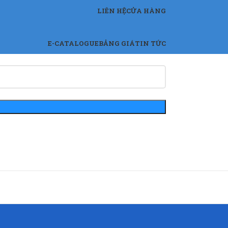
LIÊN HỆ
CỬA HÀNG
E-CATALOGUE
BẢNG GIÁ
TIN TỨC