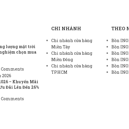
CHI NHÁNH
THEO 
Chi nhánh cửa hàng
Bồn INOX
g lượng mặt trời
Miền Tây
Bồn INO
h nghiệm chọn mua
Chi nhánh cửa hàng
Bồn INO
Miền Đông
Bồn INO
Chi nhánh cửa hàng
Bồn INOX
 Comments
TP.HCM
Bồn INOX
2026 – Khuyến Mãi
Ưu Đãi Lên Đến 26%
 Comments