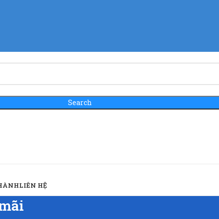
Search
 HÀNH
LIÊN HỆ
 mãi