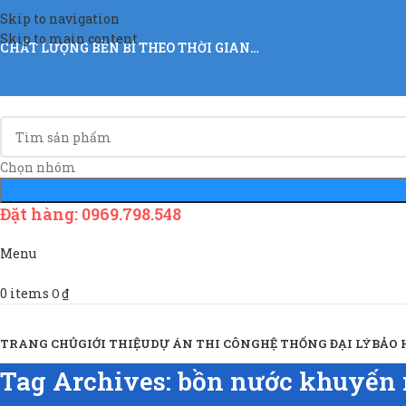
Skip to navigation
Skip to main content
CHẤT LƯỢNG BỀN BỈ THEO THỜI GIAN…
Chọn nhóm
Đặt hàng: 0969.798.548
Menu
0
items
0
₫
Sản Phẩm & Dịch Vụ
TRANG CHỦ
GIỚI THIỆU
DỰ ÁN THI CÔNG
HỆ THỐNG ĐẠI LÝ
BẢO
Tag Archives: bồn nước khuyến