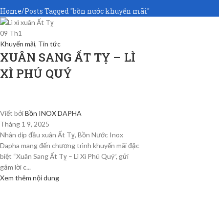
Home
Posts Tagged "bồn nước khuyến mãi"
09
Th1
Khuyến mãi
,
Tin tức
XUÂN SANG ẤT TỴ – LÌ
XÌ PHÚ QUÝ
Viết bởi
Bồn INOX DAPHA
Tháng 1 9, 2025
Nhân dịp đầu xuân Ất Tỵ, Bồn Nước Inox
Dapha mang đến chương trình khuyến mãi đặc
biệt “Xuân Sang Ất Tỵ – Lì Xì Phú Quý”, gửi
gắm lời c...
Xem thêm nội dung