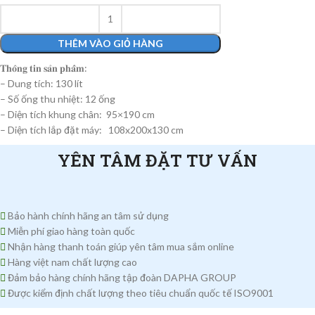
THÊM VÀO GIỎ HÀNG
𝐓𝐡𝐨̂𝐧𝐠 𝐭𝐢𝐧 𝐬𝐚̉𝐧 𝐩𝐡𝐚̂̉𝐦:
– Dung tích: 130 lít
– Số ống thu nhiệt: 12 ống
– Diện tích khung chân: 95×190 cm
– Diện tích lắp đặt máy: 108x200x130 cm
YÊN TÂM ĐẶT TƯ VẤN
Bảo hành chính hãng an tâm sử dụng
Miễn phí giao hàng toàn quốc
Nhận hàng thanh toán giúp yên tâm mua sắm online
Hàng việt nam chất lượng cao
Đảm bảo hàng chính hãng tập đoàn DAPHA GROUP
Được kiểm định chất lượng theo tiêu chuẩn quốc tế ISO9001