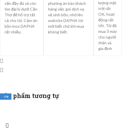
lượng mặt
vấn đầy đủ và còn
phương án báo khách
trời rất
tìm đại lý dưới Cần
hàng việc gói dịch vụ
OK, hoạt
Thơ để hỗ trợ tất
vệ sinh bồn, nhờ lên
động rất
cả cho tôi. Cảm ơn
website DAPHA tôi
tốt. Tôi đã
bồn inox DAPHA
mới biết chứ khi mua
mua 3 máy
rất nhiều.
không biết.
cho người
thân và
gia đình
Sản phẩm tương tự
-5%
-5%
-5%
-5%