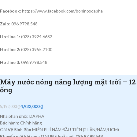
Facebook:
https://www.facebook.com/boninoxdapha
Zalo:
096.9798.548
Hotline 1:
(028) 3924.6682
Hotline 2:
(028) 3955.2100
Hotline 3:
096.9798.548
Máy nước nóng năng lượng mặt trời – 12
ống
4,932,000
₫
5,192,000
₫
Nhà phân phối: DAPHA
Bảo hành: Chính hãng
Gói
Vệ Sinh Bồn
MIỄN PHÍ NĂM ĐẦU TIÊN (2 LẦN/NĂM/HCM)
Khuyến mãi khi mua ONLINE hoặc gọi 096.97.98.548