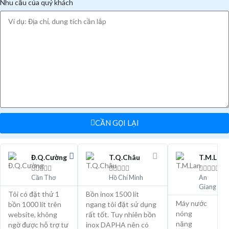
Nhu cầu của quý khách
CẦN GỌI LẠI
Đ.Q.Cường
T.Q.Châu
T.M.Lan















Cần Thơ
Hồ Chí Minh
An
Giang
Tôi có đặt thử 1
Bồn inox 1500 lít
Máy nước
bồn 1000 lít trên
ngang tôi đặt sử dụng
nóng
website, không
rất tốt. Tuy nhiên bồn
năng
ngờ được hỗ trợ tư
inox DAPHA nên có