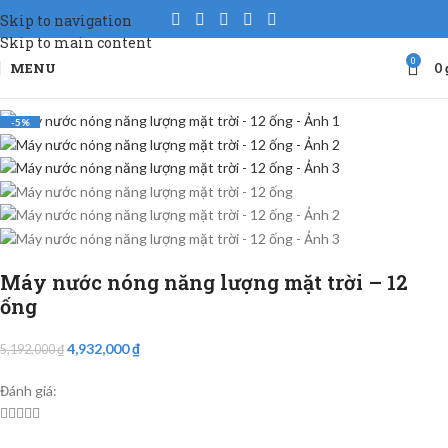
Skip to navigation
Skip to main content
0
MENU
0
-5%
Máy nước nóng năng lượng mặt trời – 12
ống
4,932,000
₫
5,192,000
₫
Đánh giá:




