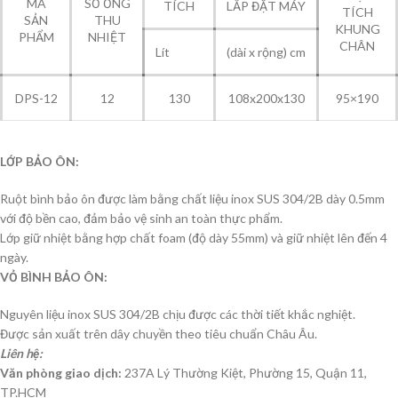
MÃ
SỐ ỐNG
TÍCH
LẮP ĐẶT MÁY
TÍCH
SẢN
THU
KHUNG
PHẨM
NHIỆT
CHÂN
Lít
(dài x rộng) cm
DPS-12
12
130
108x200x130
95×190
LỚP BẢO ÔN:
Ruột bình bảo ôn được làm bằng chất liệu inox SUS 304/2B dày 0.5mm
với độ bền cao, đảm bảo vệ sinh an toàn thực phẩm.
Lớp giữ nhiệt bằng hợp chất foam (độ dày 55mm) và giữ nhiệt lên đến 4
ngày.
VỎ BÌNH BẢO ÔN:
Nguyên liệu inox SUS 304/2B chịu được các thời tiết khắc nghiệt.
Được sản xuất trên dây chuyền theo tiêu chuẩn Châu Âu.
Liên hệ:
Văn phòng giao dịch:
237A Lý Thường Kiệt, Phường 15, Quận 11,
TP.HCM