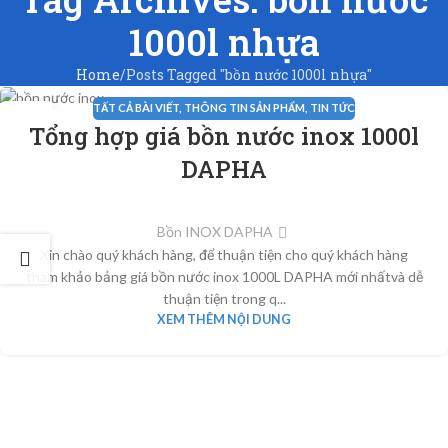
1000l nhựa
Home
Posts Tagged "bồn nước 1000l nhựa"
TẤT CẢ BÀI VIẾT
,
THÔNG TIN SẢN PHẨM
,
TIN TỨC
14
Tổng hợp giá bồn nước inox 1000l
TH3
DAPHA
Bồn INOX DAPHA
Xin chào quý khách hàng, để thuận tiện cho quý khách hàng
tham khảo bảng giá bồn nước inox 1000L DAPHA mới nhấtvà dễ
thuận tiện trong q...
XEM THÊM NỘI DUNG