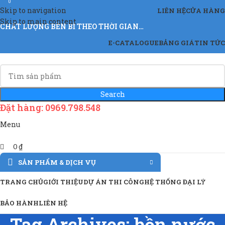
0
Skip to navigation
LIÊN HỆ
CỬA HÀNG
Skip to main content
CHẤT LƯỢNG BỀN BỈ THEO THỜI GIAN…
E-CATALOGUE
BẢNG GIÁ
TIN TỨC
Search
Đặt hàng: 0969.798.548
Menu
0
₫
SẢN PHẨM & DỊCH VỤ
TRANG CHỦ
GIỚI THIỆU
DỰ ÁN THI CÔNG
HỆ THỐNG ĐẠI LÝ
BẢO HÀNH
LIÊN HỆ
Tag Archives: bồn nước