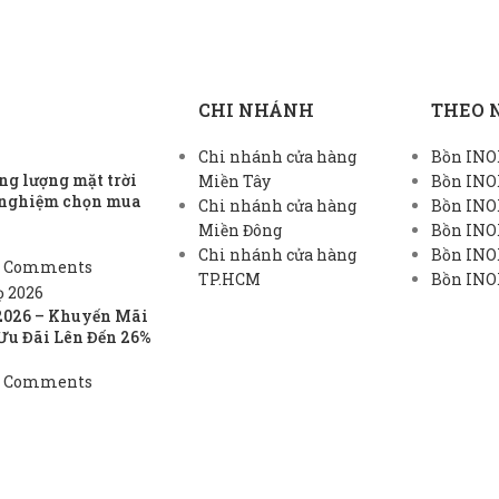
CHI NHÁNH
THEO 
Chi nhánh cửa hàng
Bồn INOX
g lượng mặt trời
Miền Tây
Bồn INO
h nghiệm chọn mua
Chi nhánh cửa hàng
Bồn INO
Miền Đông
Bồn INO
Chi nhánh cửa hàng
Bồn INOX
 Comments
TP.HCM
Bồn INOX
2026 – Khuyến Mãi
Ưu Đãi Lên Đến 26%
 Comments