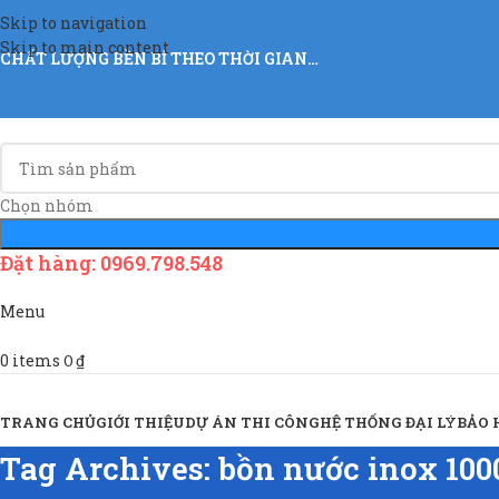
Skip to navigation
Skip to main content
CHẤT LƯỢNG BỀN BỈ THEO THỜI GIAN…
Chọn nhóm
Đặt hàng: 0969.798.548
Menu
0
items
0
₫
Sản Phẩm & Dịch Vụ
TRANG CHỦ
GIỚI THIỆU
DỰ ÁN THI CÔNG
HỆ THỐNG ĐẠI LÝ
BẢO
Tag Archives: bồn nước inox 100