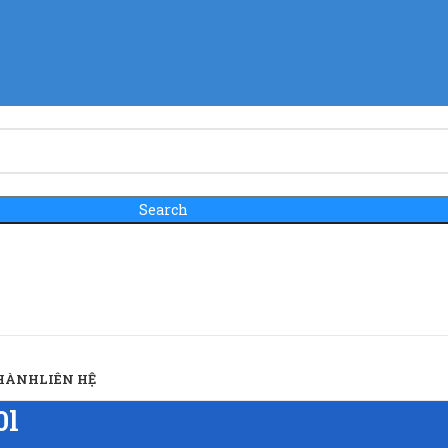
Search
 HÀNH
LIÊN HỆ
0l