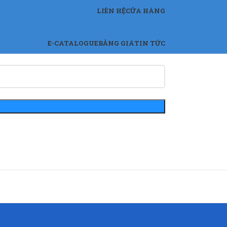
LIÊN HỆ
CỬA HÀNG
E-CATALOGUE
BẢNG GIÁ
TIN TỨC