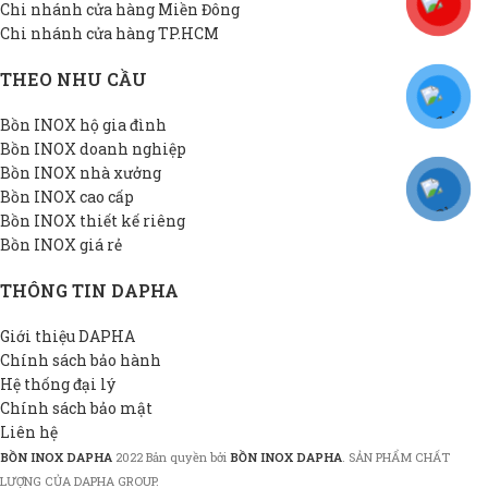
Chi nhánh cửa hàng Miền Đông
Chi nhánh cửa hàng TP.HCM
THEO NHU CẦU
Bồn INOX hộ gia đình
Bồn INOX doanh nghiệp
Bồn INOX nhà xưởng
Bồn INOX cao cấp
Bồn INOX thiết kế riêng
Bồn INOX giá rẻ
THÔNG TIN DAPHA
Giới thiệu DAPHA
Chính sách bảo hành
Hệ thống đại lý
Chính sách bảo mật
Liên hệ
BỒN INOX DAPHA
2022 Bản quyền bởi
BỒN INOX DAPHA
. SẢN PHẨM CHẤT
LƯỢNG CỦA DAPHA GROUP.