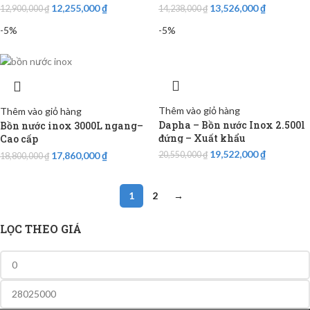
12,255,000
₫
13,526,000
₫
12,900,000
₫
14,238,000
₫
-5%
-5%
Thêm vào giỏ hàng
Thêm vào giỏ hàng
Dapha – Bồn nước Inox 2.500l
Bồn nước inox 3000L ngang–
đứng – Xuất khẩu
Cao cấp
19,522,000
₫
17,860,000
₫
20,550,000
₫
18,800,000
₫
1
2
→
LỌC THEO GIÁ