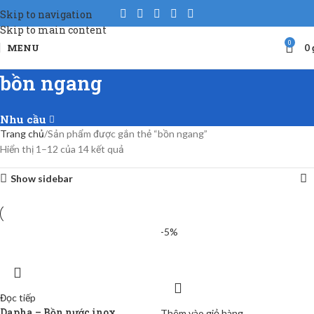
Skip to navigation
Skip to main content
0
MENU
0
bồn ngang
Nhu cầu
Trang chủ
Sản phẩm được gắn thẻ “bồn ngang”
Hiển thị 1–12 của 14 kết quả
Show sidebar
-5%
Đọc tiếp
Dapha – Bồn nước inox
Thêm vào giỏ hàng