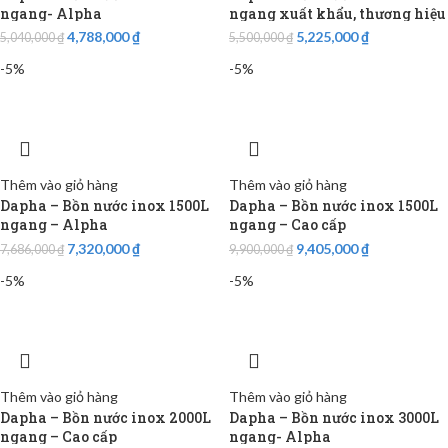
ngang- Alpha
ngang xuất khẩu, thương hiệu
Dapha
4,788,000
₫
5,225,000
₫
5,040,000
₫
5,500,000
₫
-5%
-5%
Thêm vào giỏ hàng
Thêm vào giỏ hàng
Dapha – Bồn nước inox 1500L
Dapha – Bồn nước inox 1500L
ngang – Alpha
ngang – Cao cấp
7,320,000
₫
9,405,000
₫
7,686,000
₫
9,900,000
₫
-5%
-5%
Thêm vào giỏ hàng
Thêm vào giỏ hàng
Dapha – Bồn nước inox 2000L
Dapha – Bồn nước inox 3000L
ngang – Cao cấp
ngang- Alpha