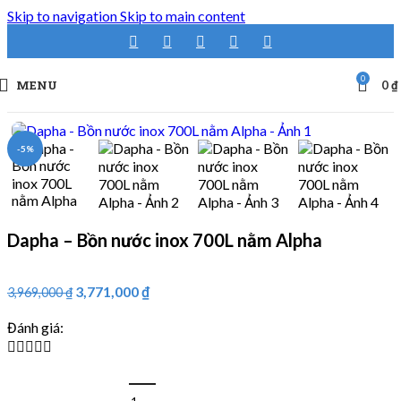
Skip to navigation
Skip to main content
0
MENU
0
₫
-5%
Dapha – Bồn nước inox 700L nằm Alpha
3,771,000
₫
3,969,000
₫
Đánh giá:




