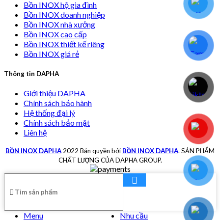
Bồn INOX hộ gia đình
Bồn INOX doanh nghiệp
Bồn INOX nhà xưởng
Bồn INOX cao cấp
Bồn INOX thiết kế riêng
Bồn INOX giá rẻ
Thông tin DAPHA
Giới thiệu DAPHA
Chính sách bảo hành
Hệ thống đại lý
Chính sách bảo mật
Liên hệ
BỒN INOX DAPHA
2022 Bản quyền bởi
BỒN INOX DAPHA
. SẢN PHẨM
CHẤT LƯỢNG CỦA DAPHA GROUP.
Menu
Nhu cầu