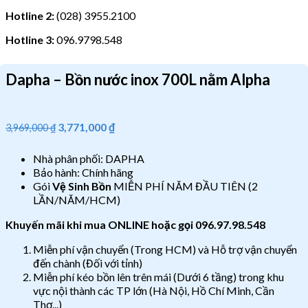
Hotline 2:
(028) 3955.2100
Hotline 3:
096.9798.548
Dapha – Bồn nước inox 700L nằm Alpha
3,771,000
₫
3,969,000
₫
Nhà phân phối: DAPHA
Bảo hành: Chính hãng
Gói
Vệ Sinh Bồn
MIỄN PHÍ NĂM ĐẦU TIÊN (2
LẦN/NĂM/HCM)
Khuyến mãi khi mua ONLINE hoặc gọi 096.97.98.548
Miễn phí vận chuyển (Trong HCM) và Hỗ trợ vận chuyển
đến chành (Đối với tỉnh)
Miễn phí kéo bồn lên trên mái (Dưới 6 tầng) trong khu
vực nội thành các TP lớn (Hà Nội, Hồ Chí Minh, Cần
Thơ...)