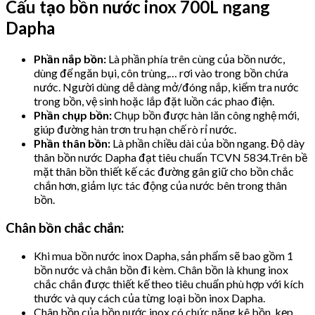
Cấu tạo bồn nước inox 700L ngang
Dapha
Phần nắp bồn:
Là phần phía trên cùng của bồn nước,
dùng để ngăn bụi, côn trùng,… rơi vào trong bồn chứa
nước. Người dùng dễ dàng mở/đóng nắp, kiểm tra nước
trong bồn, vệ sinh hoặc lắp đặt luồn các phao điện.
Phần chụp bồn:
Chụp bồn được hàn lăn công nghệ mới,
giúp đường hàn trơn tru hạn chế rò rỉ nước.
Phần thân bồn:
Là phần chiều dài của bồn ngang. Độ dày
thân bồn nước Dapha đạt tiêu chuẩn TCVN 5834.Trên bề
mặt thân bồn thiết kế các đường gân giữ cho bồn chắc
chắn hơn, giảm lực tác động của nước bên trong thân
bồn.
Chân bồn chắc chắn:
Khi mua bồn nước inox Dapha, sản phẩm sẽ bao gồm 1
bồn nước và chân bồn đi kèm. Chân bồn là khung inox
chắc chắn được thiết kế theo tiêu chuẩn phù hợp với kích
thước và quy cách của từng loại bồn inox Dapha.
Chân bồn của bồn nước inox có chức năng kê bồn, kẹp