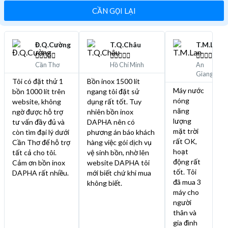
CẦN GỌI LẠI
Đ.Q.Cường
T.Q.Châu
T.M.Lan















Cần Thơ
Hồ Chí Minh
An
Giang
Tôi có đặt thử 1
Bồn inox 1500 lít
Máy nước
bồn 1000 lít trên
ngang tôi đặt sử
nóng
website, không
dụng rất tốt. Tuy
năng
ngờ được hỗ trợ
nhiên bồn inox
lượng
tư vấn đầy đủ và
DAPHA nên có
mặt trời
còn tìm đại lý dưới
phương án báo khách
rất OK,
Cần Thơ để hỗ trợ
hàng việc gói dịch vụ
hoạt
tất cả cho tôi.
vệ sinh bồn, nhờ lên
động rất
Cảm ơn bồn inox
website DAPHA tôi
tốt. Tôi
DAPHA rất nhiều.
mới biết chứ khi mua
đã mua 3
không biết.
máy cho
người
thân và
gia đình