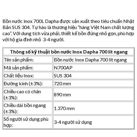
Bồn nước inox 700L Dapha được sản xuất theo tiêu chuẩn Nhật
Bản SUS 304. Tự hào là thương hiệu “hàng Việt Nam chất lượng
cao”. Với dung tích vừa phải, thiết kế bồn đứng nhỏ gọn, phù hợp
với hộ gia đình nhỏ 3-4 người.
Thông số kỹ thuật bồn nước Inox Dapha 700 lít ngang
Tên sản phẩm:
Bồn nước Inox Dapha 700 lít ngang
Mã sản phẩm:
N700AP
Chất liệu Inox:
SUS 304
Đường kính (±3%):
720 mm
Chiều cao có chân
890 mm
(±3%):
Chiều dài bồn ngang
1.370 mm
(±3%):
Số người sử dụng phù
3-4 người sử dụng
hợp: