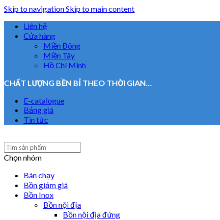
Skip to navigation
Skip to main content
Liên hệ
Cửa hàng
Miền Đông
Miền Tây
Hồ Chí Minh
CHẤT LƯỢNG BỀN BỈ THEO THỜI GIAN…
E-catalogue
Bảng giá
Tin tức
Chọn nhóm
Bán chạy
Bồn giảm giá
Bồn Inox
Bồn nội địa
Bồn nội địa đứng