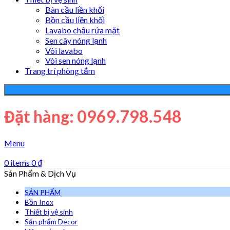
Bàn cầu liền khối
Bồn cầu liền khối
Lavabo chậu rửa mặt
Sen cây nóng lạnh
Vòi lavabo
Vòi sen nóng lạnh
Trang trí phòng tắm
Đặt hàng: 0969.798.548
Menu
0
items
0
₫
Sản Phẩm & Dịch Vụ
SẢN PHẨM
Bồn Inox
Thiết bị vệ sinh
Sản phẩm Decor