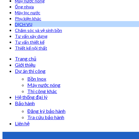
Máy nước nóng
Ống nhựa
Máy lọc nước
Phụ kiện khác
DỊCH VỤ
Chăm sóc và vệ sinh bồn
Tư vấn xây dựng
Tư vấn thiết kế
Thiết kế nội thất
Trang chủ
Giới thiệu
Dự án thi công
Bồn Inox
Máy nước nóng
Thi công khác
Hệ thống đại lý
Bảo hành
Đăng ký bảo hành
Tra cứu bảo hành
Liên hệ