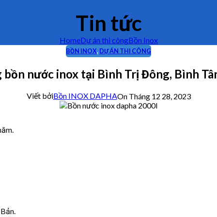
Tin tức
Home
Dự án thi công
Bồn Inox
BỒN INOX
,
DỰ ÁN THI CÔNG
 bồn nước inox tại Bình Trị Đông, Bình T
Viết bởi
Bồn INOX DAPHA
On Tháng 12 28, 2023
năm.
 Bản.