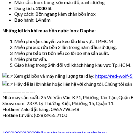
Màu sắc: Inox bóng, sơn màu đỏ, xanh dương
Dung tích:
2000
lít
Quy cách: Bồn ngang kèm chân bồn inox
Bảo hành:
14
năm
Những lợi ích khi mua bồn nước inox Dapha:
Miễn phí vận chuyển và kéo lầu khu vực TP.HCM
Miễn phí xúc rửa bồn 2 lần trong năm đầu sử dụng.
Miễn phí bảo trì bồn nếu có lỗi do nhà sản xuất.
Miễn phí tư vấn.
Giao hàng trong 24h đối với khách hàng khu vực Tp.HCM.
Xem giá bồn và máy năng lượng tại đây:
https://red-wolf-
Hãy để lại lời nhắn hoặc liên hệ với chúng tôi. Chúng tôi sẵ
————————–
Nhà máy sản xuất: 25 Võ Văn Vân, KP1, Phường Tân Tạo, Quận B
Showroom: 237A Lý Thường Kiệt, Phường 15, Quận 11.
Hotline/ Zalo đặt hàng: 096.9798.548
Hotline tư vấn: (028)3955.2100
1000l
2000l
3000l
bồn nước inox
dapha
téc nước inox