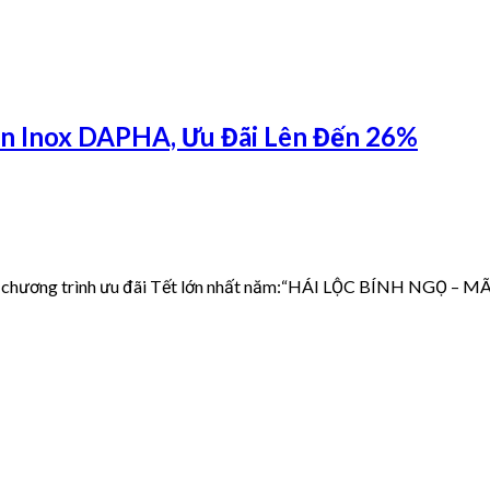
ồn Inox DAPHA, Ưu Đãi Lên Đến 26%
i chương trình ưu đãi Tết lớn nhất năm:“HÁI LỘC BÍNH NGỌ – M