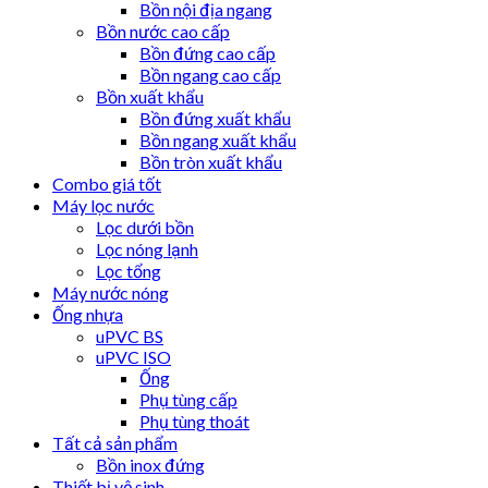
Bồn nội địa ngang
Bồn nước cao cấp
Bồn đứng cao cấp
Bồn ngang cao cấp
Bồn xuất khẩu
Bồn đứng xuất khẩu
Bồn ngang xuất khẩu
Bồn tròn xuất khẩu
Combo giá tốt
Máy lọc nước
Lọc dưới bồn
Lọc nóng lạnh
Lọc tổng
Máy nước nóng
Ống nhựa
uPVC BS
uPVC ISO
Ống
Phụ tùng cấp
Phụ tùng thoát
Tất cả sản phẩm
Bồn inox đứng
Thiết bị vệ sinh