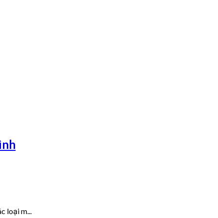
ình
 loại m...