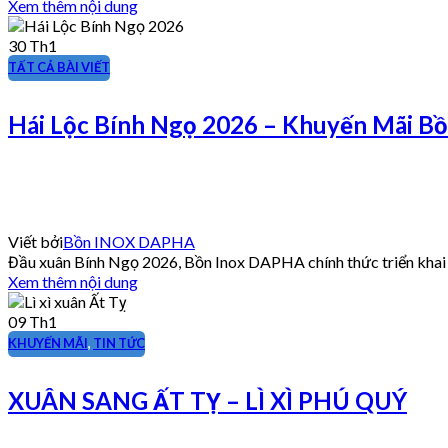
Xem thêm nội dung
30
Th1
TẤT CẢ BÀI VIẾT
Hái Lộc Bính Ngọ 2026 – Khuyến Mãi B
Viết bởi
Bồn INOX DAPHA
Đầu xuân Bính Ngọ 2026, Bồn Inox DAPHA chính thức triển kha
Xem thêm nội dung
09
Th1
KHUYẾN MÃI
,
TIN TỨC
XUÂN SANG ẤT TỴ – LÌ XÌ PHÚ QUÝ