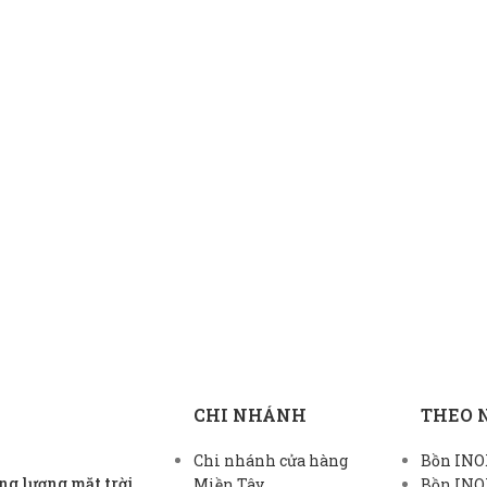
CHI NHÁNH
THEO 
Chi nhánh cửa hàng
Bồn INOX
g lượng mặt trời
Miền Tây
Bồn INO