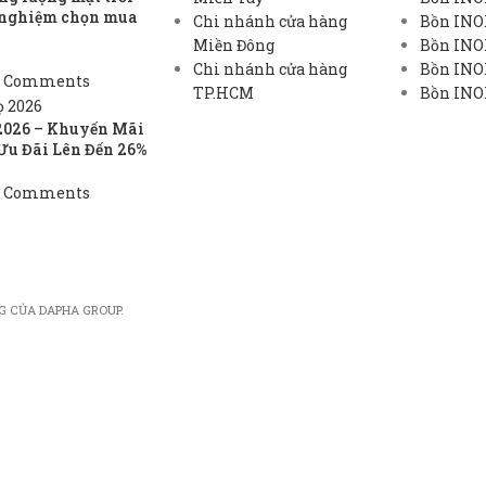
h nghiệm chọn mua
Chi nhánh cửa hàng
Bồn INO
Miền Đông
Bồn INO
Chi nhánh cửa hàng
Bồn INOX
 Comments
TP.HCM
Bồn INOX
2026 – Khuyến Mãi
Ưu Đãi Lên Đến 26%
 Comments
G CỦA DAPHA GROUP.