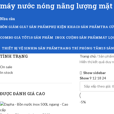
máy nước nóng năng lượng mặt 
Nhu cầu
BỒN GIẢM GIÁ
7 SẢN PHẨM
PHỤ KIỆN KHÁC
0 SẢN PHẨM
TRA C
COMBO GIÁ TỐT
10 SẢN PHẨM
INOX CUỘN
0 SẢN PHẨM
MÁY LỌ
THIẾT BỊ VỆ SINH
36 SẢN PHẨM
TRANG TRÍ PHÒNG TẮM
15 SẢ
TÌNH TRẠNG
Trang chủ
Sản phẩm 
Hiển thị kết quả duy 
On sale
In stock
Show sidebar
Show
9
12
18
24
ĐƯỢC ĐÁNH GIÁ CAO
-5%