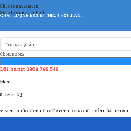
Skip to navigation
Skip to main content
CHẤT LƯỢNG BỀN BỈ THEO THỜI GIAN…
Chọn nhóm
Đặt hàng: 0969.798.548
Menu
0
items
0
₫
Sản Phẩm & Dịch Vụ
TRANG CHỦ
GIỚI THIỆU
DỰ ÁN THI CÔNG
HỆ THỐNG ĐẠI LÝ
BẢO