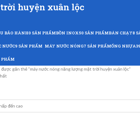
trời huyện xuân lộc
ỨU BẢO HÀNH
0 SẢN PHẨM
BỒN INOX
50 SẢN PHẨM
BÁN CHẠY
8 
C NƯỚC
9 SẢN PHẨM
MÁY NƯỚC NÓNG
7 SẢN PHẨM
ỐNG NHỰA
3
N PHẨM
được gắn thẻ “máy nước nóng năng lượng mặt trời huyện xuân lộc”
nhất