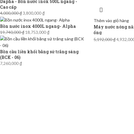
Dapha - Bồn nước inox 500L ngang -
Cao cấp
4,000,000
₫
3,800,000
₫
Thêm vào giỏ hàng
Bồn nước inox 4000L ngang- Alpha
Máy nước nóng năn
ống
19,740,000
₫
18,753,000
₫
5,192,000
₫
4,932,00
Bồn cầu liền khối bằng sứ trắng sáng
(BCK - 06)
7,260,000
₫