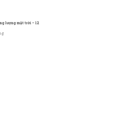
g lượng mặt trời – 12
0
₫