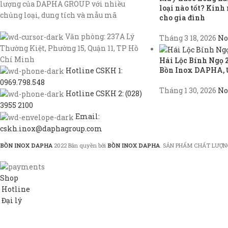
lượng của DAPHA GROUP với nhiều
loại nào tốt? Kin
chủng loại, dung tích và mẫu mã
cho gia đình
Văn phòng: 237A Lý
Tháng 3 18, 2026
No
Thường Kiệt, Phường 15, Quận 11, TP Hồ
Chí Minh
Hái Lộc Bính Ngọ 
Bồn Inox DAPHA, 
Hotline CSKH 1:
0969.798.548
Tháng 1 30, 2026
No
Hotline CSKH 2: (028)
3955 2100
Email:
cskh.inox@daphagroup.com
BỒN INOX DAPHA
2022 Bản quyền bởi
BỒN INOX DAPHA
. SẢN PHẨM CHẤT LƯỢN
Shop
Hotline
Đại lý