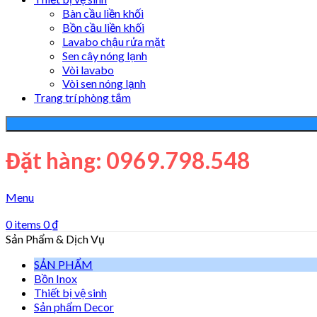
Bàn cầu liền khối
Bồn cầu liền khối
Lavabo chậu rửa mặt
Sen cây nóng lạnh
Vòi lavabo
Vòi sen nóng lạnh
Trang trí phòng tắm
Đặt hàng: 0969.798.548
Menu
0
items
0
₫
Sản Phẩm & Dịch Vụ
SẢN PHẨM
Bồn Inox
Thiết bị vệ sinh
Sản phẩm Decor