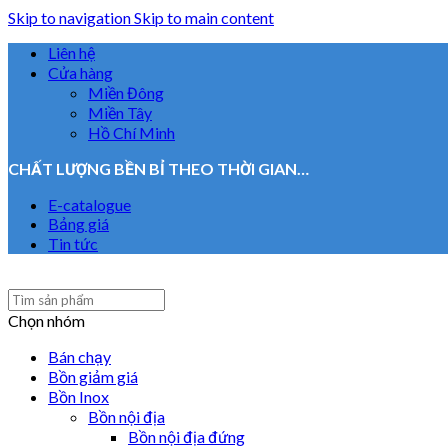
Skip to navigation
Skip to main content
Liên hệ
Cửa hàng
Miền Đông
Miền Tây
Hồ Chí Minh
CHẤT LƯỢNG BỀN BỈ THEO THỜI GIAN…
E-catalogue
Bảng giá
Tin tức
Chọn nhóm
Bán chạy
Bồn giảm giá
Bồn Inox
Bồn nội địa
Bồn nội địa đứng