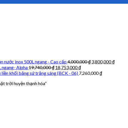
n nước inox 500L ngang - Cao cấp
4,000,000
₫
3,800,000
₫
L ngang- Alpha
19,740,000
₫
18,753,000
₫
 liền khối bằng sứ trắng sáng (BCK - 06)
7,260,000
₫
t trời huyện thạnh hóa”