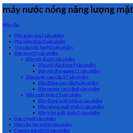
máy nước nóng năng lượng mặt
Nhu cầu
Bồn giảm giá
7 sản phẩm
Phụ kiện khác
0 sản phẩm
Tra cứu bảo hành
0 sản phẩm
Bồn Inox
50 sản phẩm
Bồn nội địa
20 sản phẩm
Bồn nội địa đứng
9 sản phẩm
Bồn nội địa ngang
11 sản phẩm
Bồn nước cao cấp
17 sản phẩm
Bồn đứng cao cấp
9 sản phẩm
Bồn ngang cao cấp
8 sản phẩm
Bồn xuất khẩu
13 sản phẩm
Bồn đứng xuất khẩu
6 sản phẩm
Bồn ngang xuất khẩu
5 sản phẩm
Bồn tròn xuất khẩu
2 sản phẩm
Bán chạy
8 sản phẩm
Bồn cầu liền khối
0 sản phẩm
Combo giá tốt
10 sản phẩm