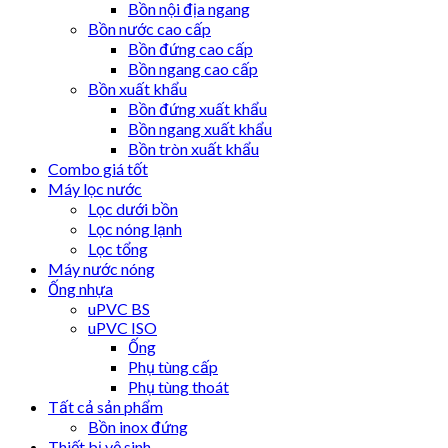
Bồn nội địa ngang
Bồn nước cao cấp
Bồn đứng cao cấp
Bồn ngang cao cấp
Bồn xuất khẩu
Bồn đứng xuất khẩu
Bồn ngang xuất khẩu
Bồn tròn xuất khẩu
Combo giá tốt
Máy lọc nước
Lọc dưới bồn
Lọc nóng lạnh
Lọc tổng
Máy nước nóng
Ống nhựa
uPVC BS
uPVC ISO
Ống
Phụ tùng cấp
Phụ tùng thoát
Tất cả sản phẩm
Bồn inox đứng
Thiết bị vệ sinh