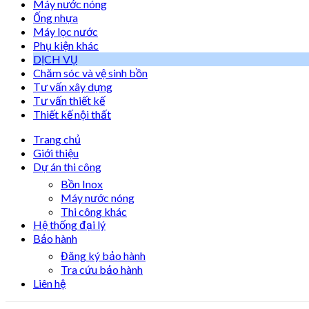
Máy nước nóng
Ống nhựa
Máy lọc nước
Phụ kiện khác
DỊCH VỤ
Chăm sóc và vệ sinh bồn
Tư vấn xây dựng
Tư vấn thiết kế
Thiết kế nội thất
Trang chủ
Giới thiệu
Dự án thi công
Bồn Inox
Máy nước nóng
Thi công khác
Hệ thống đại lý
Bảo hành
Đăng ký bảo hành
Tra cứu bảo hành
Liên hệ