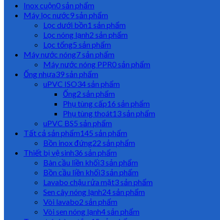
Inox cuộn
0 sản phẩm
Máy lọc nước
9 sản phẩm
Lọc dưới bồn
1 sản phẩm
Lọc nóng lạnh
2 sản phẩm
Lọc tổng
5 sản phẩm
Máy nước nóng
7 sản phẩm
Máy nước nóng PPR
0 sản phẩm
Ống nhựa
39 sản phẩm
uPVC ISO
34 sản phẩm
Ống
2 sản phẩm
Phụ tùng cấp
16 sản phẩm
Phụ tùng thoát
13 sản phẩm
uPVC BS
5 sản phẩm
Tất cả sản phẩm
145 sản phẩm
Bồn inox đứng
22 sản phẩm
Thiết bị vệ sinh
36 sản phẩm
Bàn cầu liền khối
3 sản phẩm
Bồn cầu liền khối
3 sản phẩm
Lavabo chậu rửa mặt
3 sản phẩm
Sen cây nóng lạnh
24 sản phẩm
Vòi lavabo
2 sản phẩm
Vòi sen nóng lạnh
4 sản phẩm