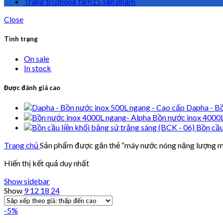
Trang trí phòng tắm
15 sản phẩm
Close
Tình trạng
On sale
In stock
Được đánh giá cao
Dapha - Bồ
Bồn nước inox 4000
Bồn cầu
Trang chủ
Sản phẩm được gắn thẻ “máy nước nóng năng lượng mặ
Hiển thị kết quả duy nhất
Show sidebar
Show
9
12
18
24
-5%