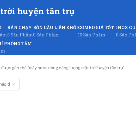
rời huyện tân trụ
X
BÁN CHẠY
BỒN CẦU LIỀN KHỐI
COMBO GIÁ TỐT
INOX C
hẩm
8 Sản Phẩm
0 Sản Phẩm
10 Sản Phẩm
0 Sản P
RÍ PHÒNG TẮM
hẩm
được gắn thẻ “máy nước nóng năng lượng mặt trời huyện tân trụ”