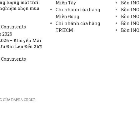
g lượng mặt trời
Miền Tây
Bồn INO
h nghiệm chọn mua
Chi nhánh cửa hàng
Bồn INO
Miền Đông
Bồn INO
Chi nhánh cửa hàng
Bồn INOX
 Comments
TP.HCM
Bồn INOX
2026 – Khuyến Mãi
Ưu Đãi Lên Đến 26%
 Comments
G CỦA DAPHA GROUP.