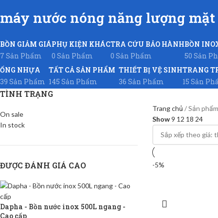
máy nước nóng năng lượng mặt t
BỒN GIẢM GIÁ
PHỤ KIỆN KHÁC
TRA CỨU BẢO HÀNH
BỒN INO
7 Sản Phẩm
0 Sản Phẩm
0 Sản Phẩm
50 Sản P
ỐNG NHỰA
TẤT CẢ SẢN PHẨM
THIẾT BỊ VỆ SINH
TRANG T
39 Sản Phẩm
145 Sản Phẩm
36 Sản Phẩm
15 Sản P
TÌNH TRẠNG
Trang chủ
Sản phẩm 
On sale
Show
9
12
18
24
In stock
ĐƯỢC ĐÁNH GIÁ CAO
-5%
Dapha - Bồn nước inox 500L ngang -
Cao cấp