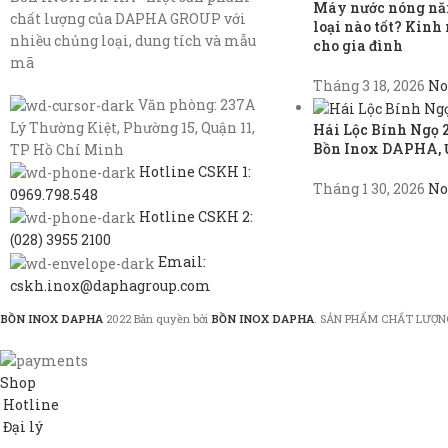
Máy nước nóng năn
chất lượng của DAPHA GROUP với
loại nào tốt? Kin
nhiều chủng loại, dung tích và mẫu
cho gia đình
mã
Tháng 3 18, 2026
No
Văn phòng: 237A
Lý Thường Kiệt, Phường 15, Quận 11,
Hái Lộc Bính Ngọ 
Bồn Inox DAPHA, 
TP Hồ Chí Minh
Hotline CSKH 1:
Tháng 1 30, 2026
No
0969.798.548
Hotline CSKH 2:
(028) 3955 2100
Email:
cskh.inox@daphagroup.com
BỒN INOX DAPHA
2022 Bản quyền bởi
BỒN INOX DAPHA
. SẢN PHẨM CHẤT LƯỢN
Shop
Hotline
Đại lý