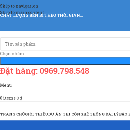
Skip to navigation
Skip to main content
CHẤT LƯỢNG BỀN BỈ THEO THỜI GIAN…
Chọn nhóm
Đặt hàng: 0969.798.548
Menu
0
items
0
₫
Sản Phẩm & Dịch Vụ
TRANG CHỦ
GIỚI THIỆU
DỰ ÁN THI CÔNG
HỆ THỐNG ĐẠI LÝ
BẢO