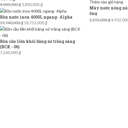
Thêm vào giỏ hàng
4,000,000
₫
3,800,000
₫
Máy nước nóng năn
ống
Bồn nước inox 4000L ngang- Alpha
5,192,000
₫
4,932,00
19,740,000
₫
18,753,000
₫
Bồn cầu liền khối bằng sứ trắng sáng
(BCK - 06)
7,260,000
₫