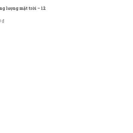
g lượng mặt trời – 12
0
₫