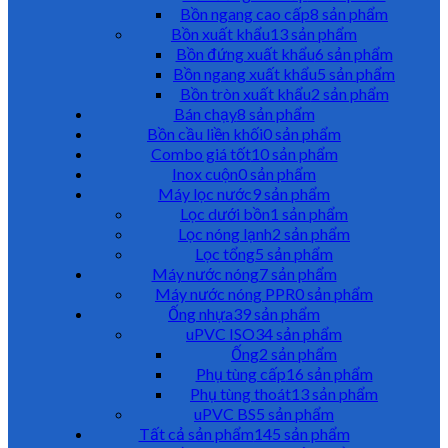
Bồn ngang cao cấp
8 sản phẩm
Bồn xuất khẩu
13 sản phẩm
Bồn đứng xuất khẩu
6 sản phẩm
Bồn ngang xuất khẩu
5 sản phẩm
Bồn tròn xuất khẩu
2 sản phẩm
Bán chạy
8 sản phẩm
Bồn cầu liền khối
0 sản phẩm
Combo giá tốt
10 sản phẩm
Inox cuộn
0 sản phẩm
Máy lọc nước
9 sản phẩm
Lọc dưới bồn
1 sản phẩm
Lọc nóng lạnh
2 sản phẩm
Lọc tổng
5 sản phẩm
Máy nước nóng
7 sản phẩm
Máy nước nóng PPR
0 sản phẩm
Ống nhựa
39 sản phẩm
uPVC ISO
34 sản phẩm
Ống
2 sản phẩm
Phụ tùng cấp
16 sản phẩm
Phụ tùng thoát
13 sản phẩm
uPVC BS
5 sản phẩm
Tất cả sản phẩm
145 sản phẩm