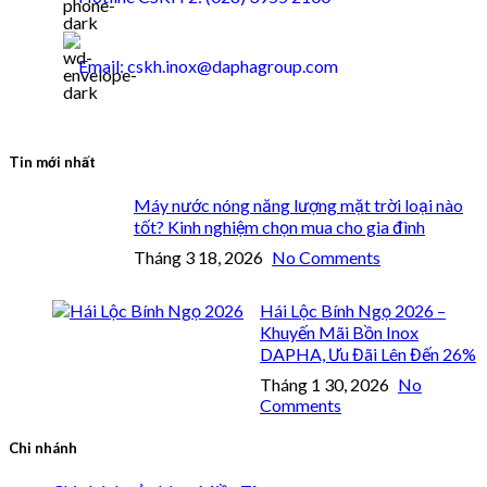
Email: cskh.inox@daphagroup.com
Tin mới nhất
Máy nước nóng năng lượng mặt trời loại nào
tốt? Kinh nghiệm chọn mua cho gia đình
Tháng 3 18, 2026
No Comments
Hái Lộc Bính Ngọ 2026 –
Khuyến Mãi Bồn Inox
DAPHA, Ưu Đãi Lên Đến 26%
Tháng 1 30, 2026
No
Comments
Chi nhánh