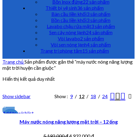
Bồn inox đứng
22 sản phẩm
Thiết bị vệ sinh
36 sản phẩm
Bàn cầu liền khối
3 sản phẩm
Bồn cầu liền khối
3 sản phẩm
Lavabo chậu rửa mặt
3 sản phẩm
Sen cây nóng lạnh
24 sản phẩm
Vòi lavabo
2 sản phẩm
Vòi sen nóng lạnh
4 sản phẩm
Trang trí phòng tắm
15 sản phẩm
Trang chủ
Sản phẩm được gắn thẻ “máy nước nóng năng lượng
mặt trời huyện cần giuộc”
Hiển thị kết quả duy nhất
Show sidebar
Show
9
12
18
24
Add to wishlist
-5%
Máy nước nóng năng lượng mặt trời – 12 ống
5,192,000
₫
4,932,000
₫