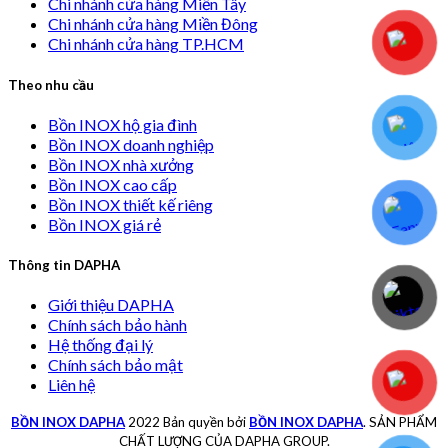
Chi nhánh cửa hàng Miền Tây
Chi nhánh cửa hàng Miền Đông
Chi nhánh cửa hàng TP.HCM
Theo nhu cầu
Bồn INOX hộ gia đình
Bồn INOX doanh nghiệp
Bồn INOX nhà xưởng
Bồn INOX cao cấp
Bồn INOX thiết kế riêng
Bồn INOX giá rẻ
Thông tin DAPHA
Giới thiệu DAPHA
Chính sách bảo hành
Hệ thống đại lý
Chính sách bảo mật
Liên hệ
BỒN INOX DAPHA
2022 Bản quyền bởi
BỒN INOX DAPHA
. SẢN PHẨM
CHẤT LƯỢNG CỦA DAPHA GROUP.