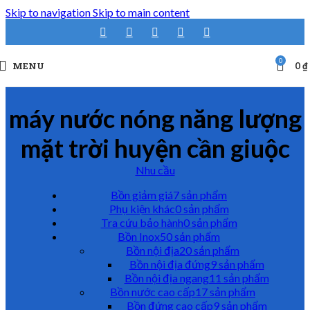
Skip to navigation
Skip to main content
0
MENU
0
₫
máy nước nóng năng lượng
mặt trời huyện cần giuộc
Nhu cầu
Bồn giảm giá
7 sản phẩm
Phụ kiện khác
0 sản phẩm
Tra cứu bảo hành
0 sản phẩm
Bồn Inox
50 sản phẩm
Bồn nội địa
20 sản phẩm
Bồn nội địa đứng
9 sản phẩm
Bồn nội địa ngang
11 sản phẩm
Bồn nước cao cấp
17 sản phẩm
Bồn đứng cao cấp
9 sản phẩm