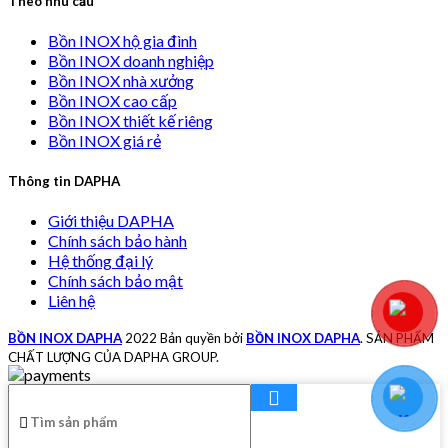
Theo nhu cầu
Bồn INOX hộ gia đình
Bồn INOX doanh nghiệp
Bồn INOX nhà xưởng
Bồn INOX cao cấp
Bồn INOX thiết kế riêng
Bồn INOX giá rẻ
Thông tin DAPHA
Giới thiệu DAPHA
Chính sách bảo hành
Hệ thống đại lý
Chính sách bảo mật
Liên hệ
BỒN INOX DAPHA
2022 Bản quyền bởi
BỒN INOX DAPHA
. SẢN PHẨM
CHẤT LƯỢNG CỦA DAPHA GROUP.