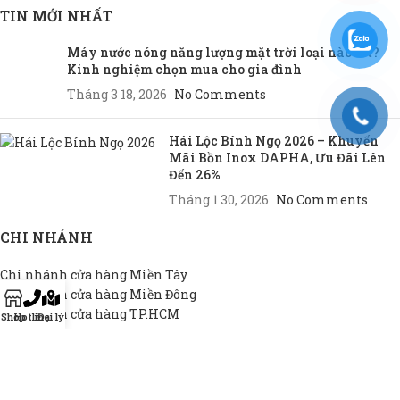
TIN MỚI NHẤT
Máy nước nóng năng lượng mặt trời loại nào tốt?
Kinh nghiệm chọn mua cho gia đình
Tháng 3 18, 2026
No Comments
Hái Lộc Bính Ngọ 2026 – Khuyến
Mãi Bồn Inox DAPHA, Ưu Đãi Lên
Đến 26%
Tháng 1 30, 2026
No Comments
CHI NHÁNH
Chi nhánh cửa hàng Miền Tây
Chi nhánh cửa hàng Miền Đông
Chi nhánh cửa hàng TP.HCM
Shop
Hotline
Đại lý
THEO NHU CẦU
Bồn INOX hộ gia đình