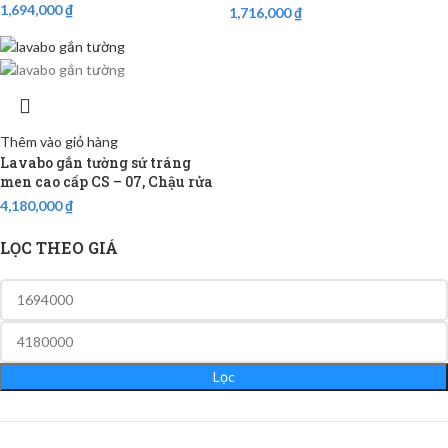
1,694,000
₫
1,716,000
₫
Thêm vào giỏ hàng
Lavabo gắn tường sứ tráng
men cao cấp CS – 07, Chậu rửa
mặt
4,180,000
₫
LỌC THEO GIÁ
Lọc