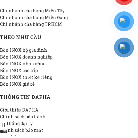
Chi nhánh cửa hàng Miền Tây
Chi nhánh cửa hàng Miền Đông
Chi nhánh cửa hàng TP.HCM
THEO NHU CẦU
Bồn INOX hộ gia đình
Bồn INOX doanh nghiệp
Bồn INOX nhà xưởng
Bồn INOX cao cấp
Bồn INOX thiết kế riêng
Bồn INOX giá rẻ
THÔNG TIN DAPHA
Giới thiệu DAPHA
Chính sách bảo hành
Hệ thống đại lý
Chính sách bảo mật
Shop
Hotline
Đại lý
Liên hệ