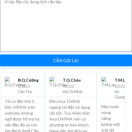
CẦN GỌI LẠI
Đ.Q.Cường
T.Q.Châu
T.M.Lan















Cần Thơ
Hồ Chí Minh
An
Giang
Tôi có đặt thử 1
Bồn inox 1500 lít
Máy nước
bồn 1000 lít trên
ngang tôi đặt sử dụng
nóng
website, không
rất tốt. Tuy nhiên bồn
năng
ngờ được hỗ trợ tư
inox DAPHA nên có
lượng mặt
vấn đầy đủ và còn
phương án báo khách
trời rất
tìm đại lý dưới Cần
hàng việc gói dịch vụ