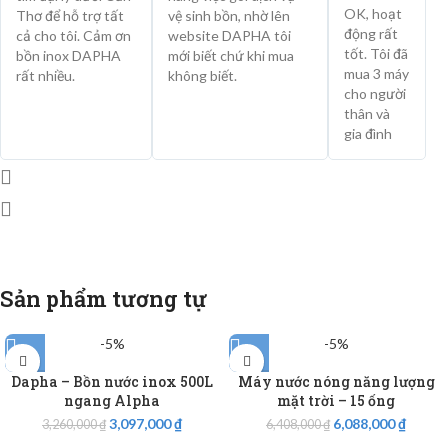
OK, hoạt
Thơ để hỗ trợ tất
vệ sinh bồn, nhờ lên
động rất
cả cho tôi. Cảm ơn
website DAPHA tôi
tốt. Tôi đã
bồn inox DAPHA
mới biết chứ khi mua
mua 3 máy
rất nhiều.
không biết.
cho người
thân và
gia đình
Sản phẩm tương tự
-5%
-5%
Dapha – Bồn nước inox 500L
Máy nước nóng năng lượng
ngang Alpha
mặt trời – 15 ống
3,097,000
₫
6,088,000
₫
3,260,000
₫
6,408,000
₫