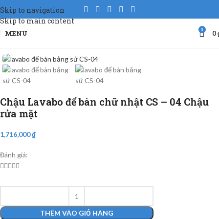
Skip to navigation
Skip to main content
0
MENU
0
Chậu Lavabo để bàn chữ nhật CS – 04 Chậu
rửa mặt
1,716,000
₫
Đánh giá:





THÊM VÀO GIỎ HÀNG