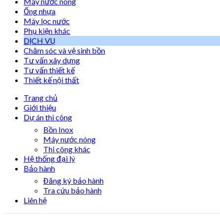
Máy nước nóng
Ống nhựa
Máy lọc nước
Phụ kiện khác
DỊCH VỤ
Chăm sóc và vệ sinh bồn
Tư vấn xây dựng
Tư vấn thiết kế
Thiết kế nội thất
Trang chủ
Giới thiệu
Dự án thi công
Bồn Inox
Máy nước nóng
Thi công khác
Hệ thống đại lý
Bảo hành
Đăng ký bảo hành
Tra cứu bảo hành
Liên hệ