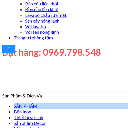
Bàn cầu liền khối
Bồn cầu liền khối
Lavabo chậu rửa mặt
Sen cây nóng lạnh
Vòi lavabo
Vòi sen nóng lạnh
Trang trí phòng tắm
Đặt hàng: 0969.798.548
Sản Phẩm & Dịch Vụ
SẢN PHẨM
Bồn Inox
Thiết bị vệ sinh
Sản phẩm Decor