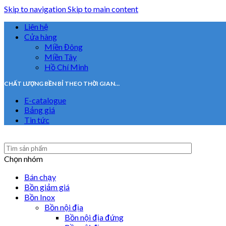
Skip to navigation
Skip to main content
Liên hệ
Cửa hàng
Miền Đông
Miền Tây
Hồ Chí Minh
CHẤT LƯỢNG BỀN BỈ THEO THỜI GIAN…
E-catalogue
Bảng giá
Tin tức
Chọn nhóm
Bán chạy
Bồn giảm giá
Bồn Inox
Bồn nội địa
Bồn nội địa đứng