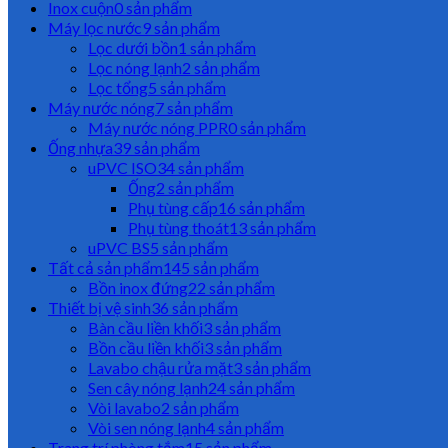
Inox cuộn
0 sản phẩm
Máy lọc nước
9 sản phẩm
Lọc dưới bồn
1 sản phẩm
Lọc nóng lạnh
2 sản phẩm
Lọc tổng
5 sản phẩm
Máy nước nóng
7 sản phẩm
Máy nước nóng PPR
0 sản phẩm
Ống nhựa
39 sản phẩm
uPVC ISO
34 sản phẩm
Ống
2 sản phẩm
Phụ tùng cấp
16 sản phẩm
Phụ tùng thoát
13 sản phẩm
uPVC BS
5 sản phẩm
Tất cả sản phẩm
145 sản phẩm
Bồn inox đứng
22 sản phẩm
Thiết bị vệ sinh
36 sản phẩm
Bàn cầu liền khối
3 sản phẩm
Bồn cầu liền khối
3 sản phẩm
Lavabo chậu rửa mặt
3 sản phẩm
Sen cây nóng lạnh
24 sản phẩm
Vòi lavabo
2 sản phẩm
Vòi sen nóng lạnh
4 sản phẩm
Trang trí phòng tắm
15 sản phẩm