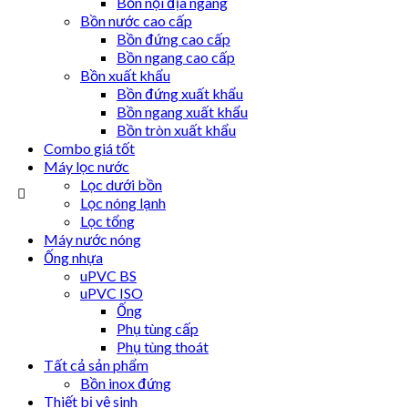
Bồn nội địa ngang
Bồn nước cao cấp
Bồn đứng cao cấp
Bồn ngang cao cấp
Bồn xuất khẩu
Bồn đứng xuất khẩu
Bồn ngang xuất khẩu
Bồn tròn xuất khẩu
Combo giá tốt
Máy lọc nước
Lọc dưới bồn
Lọc nóng lạnh
Lọc tổng
Máy nước nóng
Ống nhựa
uPVC BS
uPVC ISO
Ống
Phụ tùng cấp
Phụ tùng thoát
Tất cả sản phẩm
Bồn inox đứng
Thiết bị vệ sinh