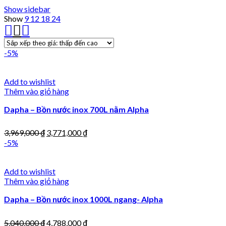
Show sidebar
Show
9
12
18
24
-5%
Add to wishlist
Thêm vào giỏ hàng
Dapha – Bồn nước inox 700L nằm Alpha
3,969,000
₫
3,771,000
₫
-5%
Add to wishlist
Thêm vào giỏ hàng
Dapha – Bồn nước inox 1000L ngang- Alpha
5,040,000
₫
4,788,000
₫