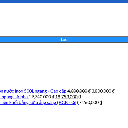
Lọc
n nước inox 500L ngang - Cao cấp
4,000,000
₫
3,800,000
₫
L ngang- Alpha
19,740,000
₫
18,753,000
₫
 liền khối bằng sứ trắng sáng (BCK - 06)
7,260,000
₫