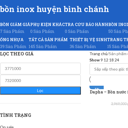
bồn inox huyện bình chánh
BỒN GIẢM GIÁ
PHỤ KIỆN KHÁC
TRA CỨU BẢO HÀNH
BỒN INO
7 Sản Phẩm
0 Sản Phẩm
0 Sản Phẩm
50 Sản P
ỐNG NHỰA
TẤT CẢ SẢN PHẨM
THIẾT BỊ VỆ SINH
TRANG T
39 Sản Phẩm
145 Sản Phẩm
36 Sản Phẩm
15 Sản P
LỌC THEO GIÁ
Trang chủ
Sản phẩm đ
Show
9
12
18
24
-5%
Lọc
Dapha – Bồn nước
3,969,000
TÌNH TRẠNG
On sale