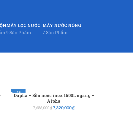
UỘN
MÁY LỌC NƯỚC
MÁY NƯỚC NÓNG
hẩm
9 Sản Phẩm
7 Sản Phẩm
-5%
-
Dapha – Bồn nước inox 1500L ngang –
Alpha
7,320,000
₫
7,686,000
₫