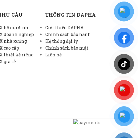
NHU CẦU
THÔNG TIN DAPHA
 hộ gia đình
Giới thiệu DAPHA
X doanh nghiệp
Chính sách bảo hành
X nhà xưởng
Hệ thống đại lý
X cao cấp
Chính sách bảo mật
 thiết kế riêng
Liên hệ
 giá rẻ