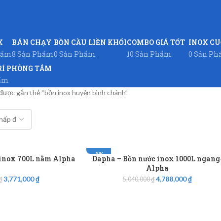
X
BÁN CHẠY
BỒN CẦU LIỀN KHỐI
COMBO GIÁ TỐT
INOX C
hẩm
8 Sản Phẩm
0 Sản Phẩm
10 Sản Phẩm
0 Sản P
RÍ PHÒNG TẮM
hẩm
ược gắn thẻ “bồn inox huyện bình chánh”
-5%
 inox 700L nằm Alpha
Dapha – Bồn nước inox 1000L ngang
Alpha
3,771,000
₫
4,788,000
₫
₫
5,040,000
₫