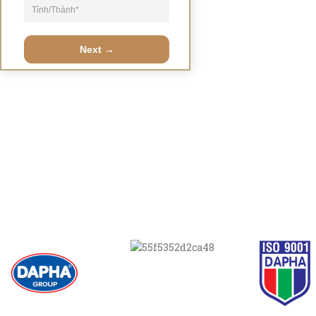
7,260,000
₫
Next →