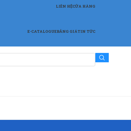
LIÊN HỆ
CỬA HÀNG
E-CATALOGUE
BẢNG GIÁ
TIN TỨC