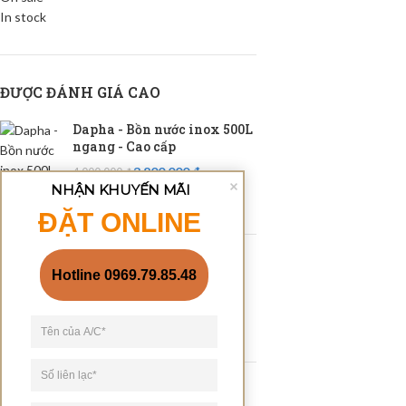
In stock
ĐƯỢC ĐÁNH GIÁ CAO
Dapha - Bồn nước inox 500L
ngang - Cao cấp
3,800,000
₫
4,000,000
₫
NHẬN KHUYẾN MÃI
ĐẶT ONLINE
Bồn nước inox 4000L
ngang- Alpha
Hotline 0969.79.85.48
18,753,000
₫
19,740,000
₫
Bồn cầu liền khối bằng sứ
trắng sáng (BCK - 06)