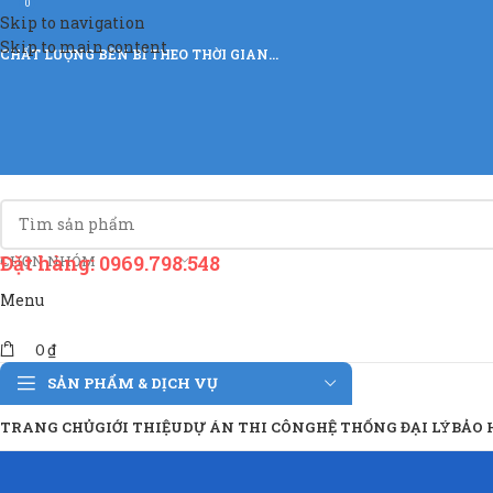
0
Skip to navigation
Skip to main content
CHẤT LƯỢNG BỀN BỈ THEO THỜI GIAN…
Đặt hàng: 0969.798.548
CHỌN NHÓM
Menu
0
₫
SẢN PHẨM & DỊCH VỤ
TRANG CHỦ
GIỚI THIỆU
DỰ ÁN THI CÔNG
HỆ THỐNG ĐẠI LÝ
BẢO