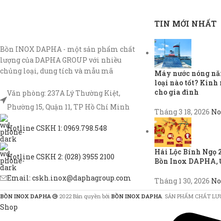
TIN MỚI NHẤT
Bồn INOX DAPHA - một sản phẩm chất
lượng của DAPHA GROUP với nhiều
chủng loại, dung tích và mẫu mã
Máy nước nóng năn
loại nào tốt? Kin
cho gia đình
Văn phòng: 237A Lý Thường Kiệt,
Phường 15, Quận 11, TP Hồ Chí Minh
Tháng 3 18, 2026
No
Hotline CSKH 1: 0969.798.548
Hái Lộc Bính Ngọ 
Hotline CSKH 2: (028) 3955 2100
Bồn Inox DAPHA, 
Email: cskh.inox@daphagroup.com
Tháng 1 30, 2026
No
BỒN INOX DAPHA
2022 Bản quyền bởi
BỒN INOX DAPHA
. SẢN PHẨM CHẤT LƯ
Shop