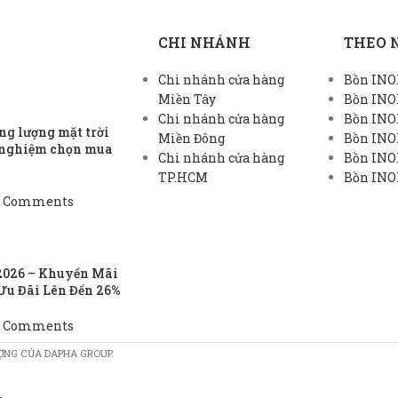
CHI NHÁNH
THEO 
Chi nhánh cửa hàng
Bồn INOX
Miền Tây
Bồn INO
Chi nhánh cửa hàng
Bồn INO
g lượng mặt trời
Miền Đông
Bồn INO
h nghiệm chọn mua
Chi nhánh cửa hàng
Bồn INOX
TP.HCM
Bồn INOX
 Comments
2026 – Khuyến Mãi
Ưu Đãi Lên Đến 26%
 Comments
ỢNG CỦA DAPHA GROUP.