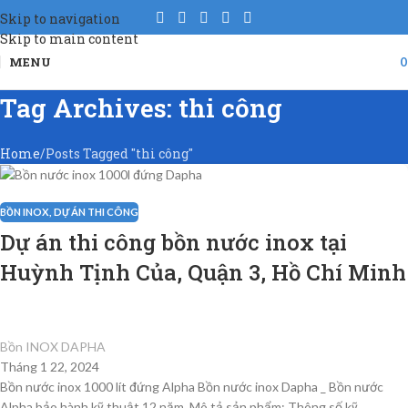
Skip to navigation
29
Skip to main content
TH12
MENU
Tag Archives: thi công
Home
Posts Tagged "thi công"
BỒN INOX
,
DỰ ÁN THI CÔNG
Dự án thi công bồn nước inox tại
Huỳnh Tịnh Của, Quận 3, Hồ Chí Minh
Bồn INOX DAPHA
Tháng 1 22, 2024
Bồn nước inox 1000 lít đứng Alpha Bồn nước inox Dapha _ Bồn nước
Alpha bảo hành kỹ thuật 12 năm. Mô tả sản phẩm: Thông số kỹ...