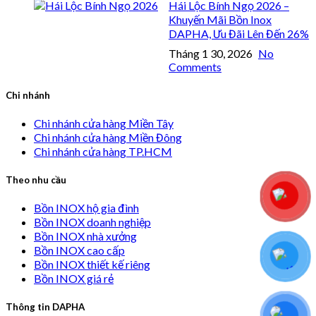
Hái Lộc Bính Ngọ 2026 –
Khuyến Mãi Bồn Inox
DAPHA, Ưu Đãi Lên Đến 26%
Tháng 1 30, 2026
No
Comments
Chi nhánh
Chi nhánh cửa hàng Miền Tây
Chi nhánh cửa hàng Miền Đông
Chi nhánh cửa hàng TP.HCM
Theo nhu cầu
Bồn INOX hộ gia đình
Bồn INOX doanh nghiệp
Bồn INOX nhà xưởng
Bồn INOX cao cấp
Bồn INOX thiết kế riêng
Bồn INOX giá rẻ
Thông tin DAPHA