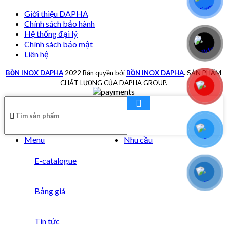
Giới thiệu DAPHA
Chính sách bảo hành
Hệ thống đại lý
Chính sách bảo mật
Liên hệ
BỒN INOX DAPHA
2022 Bản quyền bởi
BỒN INOX DAPHA
. SẢN PHẨM
CHẤT LƯỢNG CỦA DAPHA GROUP.
Menu
Nhu cầu
E-catalogue
Bảng giá
Tin tức