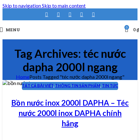
Skip to navigation
Skip to main content
0
MENU
0
₫
Tag Archives: téc nước
dapha 2000l ngang
Home
Posts Tagged "téc nước dapha 2000l ngang"
TẤT CẢ BÀI VIẾT
,
THÔNG TIN SẢN PHẨM
,
TIN TỨC
18
TH3
Bồn nước inox 2000l DAPHA – Téc
nước 2000l inox DAPHA chính
hãng