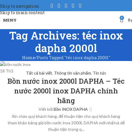
Skip to navigation
Skip to main content
0
MENU
0
Tag Archives: téc inox
dapha 2000l
Home
Posts Tagged "téc inox dapha 2000l"
18
Th3
Tất cả bài viết
,
Thông tin sản phẩm
,
Tin tức
Bồn nước inox 2000l DAPHA – Téc
nước 2000l inox DAPHA chính
hãng
Viết bởi
Bồn INOX DAPHA
Xin chào quý khách hàng, để thuận tiện cho quý khách hàng
tham khảo bảng giá bồn nước inox 2000L DAPHA mới nhấtvà dễ
thuận tiện trong q...