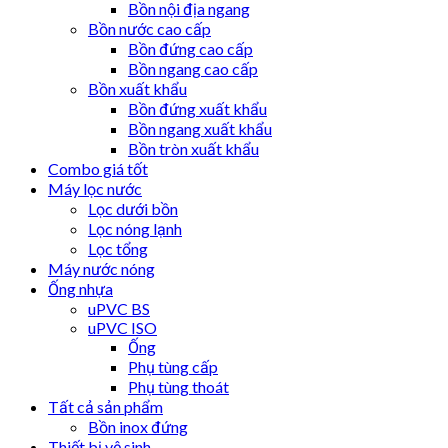
Bồn nội địa ngang
Bồn nước cao cấp
Bồn đứng cao cấp
Bồn ngang cao cấp
Bồn xuất khẩu
Bồn đứng xuất khẩu
Bồn ngang xuất khẩu
Bồn tròn xuất khẩu
Combo giá tốt
Máy lọc nước
Lọc dưới bồn
Lọc nóng lạnh
Lọc tổng
Máy nước nóng
Ống nhựa
uPVC BS
uPVC ISO
Ống
Phụ tùng cấp
Phụ tùng thoát
Tất cả sản phẩm
Bồn inox đứng
Thiết bị vệ sinh