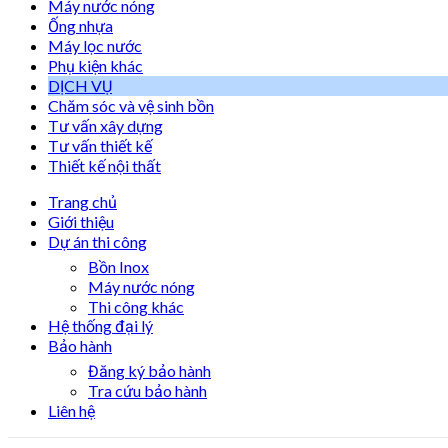
Máy nước nóng
Ống nhựa
Máy lọc nước
Phụ kiện khác
DỊCH VỤ
Chăm sóc và vệ sinh bồn
Tư vấn xây dựng
Tư vấn thiết kế
Thiết kế nội thất
Trang chủ
Giới thiệu
Dự án thi công
Bồn Inox
Máy nước nóng
Thi công khác
Hệ thống đại lý
Bảo hành
Đăng ký bảo hành
Tra cứu bảo hành
Liên hệ