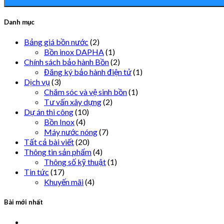
Danh mục
Bảng giá bồn nước
(2)
Bồn inox DAPHA
(1)
Chính sách bảo hành Bồn
(2)
Đăng ký bảo hành điện tử
(1)
Dịch vụ
(3)
Chăm sóc và vệ sinh bồn
(1)
Tư vấn xây dựng
(2)
Dự án thi công
(10)
Bồn Inox
(4)
Máy nước nóng
(7)
Tất cả bài viết
(20)
Thông tin sản phẩm
(4)
Thông số kỹ thuật
(1)
Tin tức
(17)
Khuyến mãi
(4)
Bài mới nhất