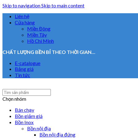
Skip to navigation
Skip to main content
Liên hệ
Cửa hàng
Miền Đông
Miền Tây
Hồ Chí Minh
CHẤT LƯỢNG BỀN BỈ THEO THỜI GIAN…
E-catalogue
Bảng giá
Tin tức
Chọn nhóm
Bán chạy
Bồn giảm giá
Bồn Inox
Bồn nội địa
Bồn nội địa đứng