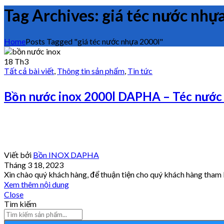
Tag Archives: giá téc nước nhự
Home
Posts Tagged "giá téc nước nhựa 2000l"
18
Th3
Tất cả bài viết
,
Thông tin sản phẩm
,
Tin tức
Bồn nước inox 2000l DAPHA – Téc nước
Viết bởi
Bồn INOX DAPHA
Tháng 3 18, 2023
Xin chào quý khách hàng, để thuận tiện cho quý khách hàng tham
Xem thêm nội dung
Close
Tìm kiếm