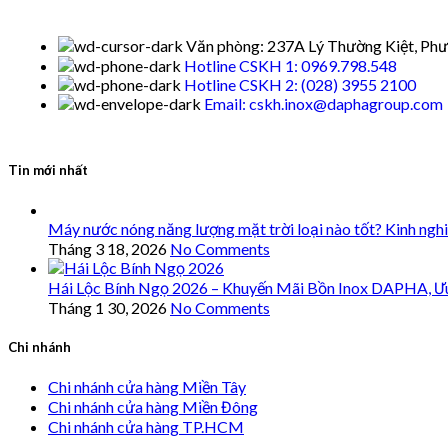
Văn phòng: 237A Lý Thường Kiệt, Phư
Hotline CSKH 1: 0969.798.548
Hotline CSKH 2: (028) 3955 2100
Email: cskh.inox@daphagroup.com
Tin mới nhất
Máy nước nóng năng lượng mặt trời loại nào tốt? Kinh ngh
Tháng 3 18, 2026
No Comments
Hái Lộc Bính Ngọ 2026 – Khuyến Mãi Bồn Inox DAPHA, Ư
Tháng 1 30, 2026
No Comments
Chi nhánh
Chi nhánh cửa hàng Miền Tây
Chi nhánh cửa hàng Miền Đông
Chi nhánh cửa hàng TP.HCM