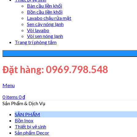
Bàn cầu liền khối
Bồn cầu liền khối
Lavabo chậu rửa mặt
Sen cây nóng lạnh
Vòi lavabo
Vòi sen nóng lạnh
Trang trí phòng tắm
Đặt hàng: 0969.798.548
Menu
0
items
0
₫
Sản Phẩm & Dịch Vụ
SẢN PHẨM
Bồn Inox
Thiết bị vệ sinh
Sản phẩm Decor