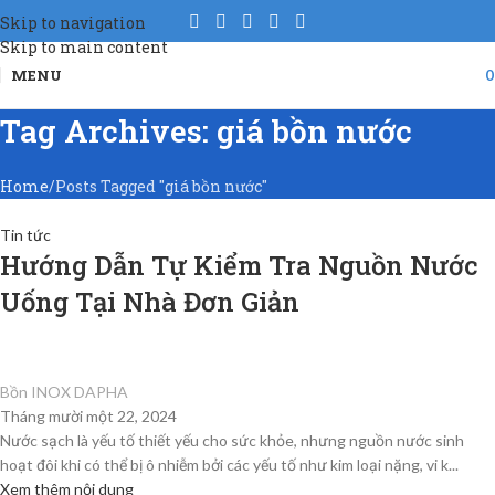
Skip to navigation
22
21
22
30
21
Skip to main content
TH11
TH2
TH4
TH3
TH3
MENU
Tag Archives: giá bồn nước
Home
Posts Tagged "giá bồn nước"
Tin tức
Hướng Dẫn Tự Kiểm Tra Nguồn Nước
Uống Tại Nhà Đơn Giản
Bồn INOX DAPHA
Tháng mười một 22, 2024
Nước sạch là yếu tố thiết yếu cho sức khỏe, nhưng nguồn nước sinh
hoạt đôi khi có thể bị ô nhiễm bởi các yếu tố như kim loại nặng, vi k...
Xem thêm nội dung