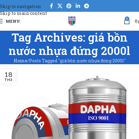
Skip to navigation
Skip to main content
0
MENU
0
Tag Archives: giá bồn
nước nhựa đứng 2000l
Home
Posts Tagged "giá bồn nước nhựa đứng 2000l"
18
TH3