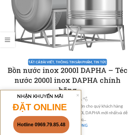
TẤT CẢ BÀI VIẾT
,
THÔNG TIN SẢN PHẨM
,
TIN TỨC
Bồn nước inox 2000l DAPHA – Téc
nước 2000l inox DAPHA chính
hãng
NHẬN KHUYẾN MÃI
Bồn INOX DAPHA
ĐẶT ONLINE
Xin chào quý khách hàng, để thuận tiện cho quý khách hàng
tham khảo bảng giá bồn nước inox 2000L DAPHA mới nhấtvà dễ
thuận tiện trong q...
Hotline 0969.79.85.48
XEM THÊM NỘI DUNG