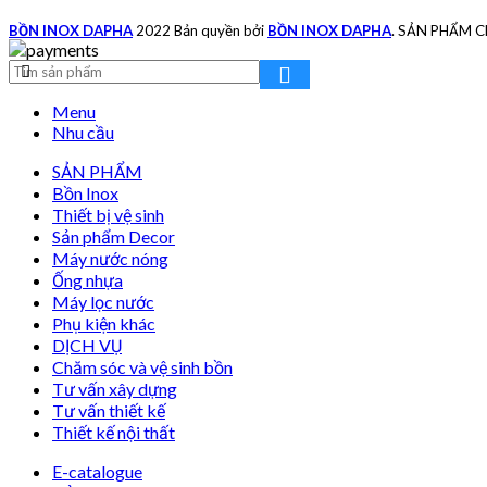
BỒN INOX DAPHA
2022 Bản quyền bởi
BỒN INOX DAPHA
. SẢN PHẨM 
Menu
Nhu cầu
SẢN PHẨM
Bồn Inox
Thiết bị vệ sinh
Sản phẩm Decor
Máy nước nóng
Ống nhựa
Máy lọc nước
Phụ kiện khác
DỊCH VỤ
Chăm sóc và vệ sinh bồn
Tư vấn xây dựng
Tư vấn thiết kế
Thiết kế nội thất
E-catalogue