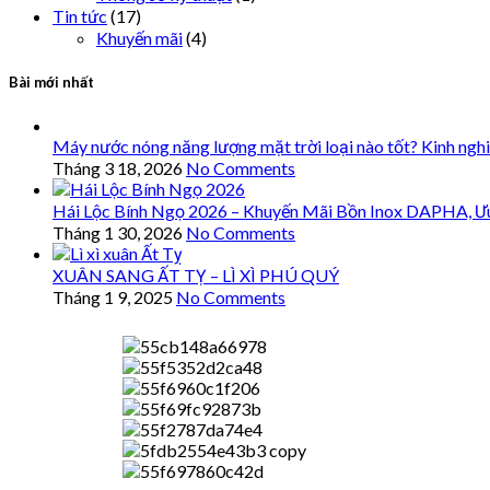
Tin tức
(17)
Khuyến mãi
(4)
Bài mới nhất
Máy nước nóng năng lượng mặt trời loại nào tốt? Kinh ngh
Tháng 3 18, 2026
No Comments
Hái Lộc Bính Ngọ 2026 – Khuyến Mãi Bồn Inox DAPHA, Ư
Tháng 1 30, 2026
No Comments
XUÂN SANG ẤT TỴ – LÌ XÌ PHÚ QUÝ
Tháng 1 9, 2025
No Comments