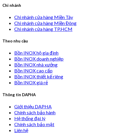
Chi nhánh
Chi nhánh cửa hàng Miền Tây
Chi nhánh cửa hàng Miền Đông
Chi nhánh cửa hàng TP.HCM
Theo nhu cầu
Bồn INOX hộ gia đình
Bồn INOX doanh nghiệp
Bồn INOX nhà xưởng
Bồn INOX cao cấp
Bồn INOX thiết kế riêng
Bồn INOX giá rẻ
Thông tin DAPHA
Giới thiệu DAPHA
Chính sách bảo hành
Hệ thống đại lý
Chính sách bảo mật
Liên hệ