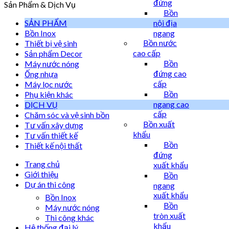
đứng
Sản Phẩm & Dịch Vụ
Bồn
SẢN PHẨM
nội địa
Bồn Inox
ngang
Bồn nước
Thiết bị vệ sinh
cao cấp
Sản phẩm Decor
Bồn
Máy nước nóng
đứng cao
Ống nhựa
cấp
Máy lọc nước
Bồn
Phụ kiện khác
ngang cao
DỊCH VỤ
cấp
Chăm sóc và vệ sinh bồn
Bồn xuất
Tư vấn xây dựng
khẩu
Tư vấn thiết kế
Bồn
Thiết kế nội thất
đứng
Trang chủ
xuất khẩu
Giới thiệu
Bồn
Dự án thi công
ngang
xuất khẩu
Bồn Inox
Bồn
Máy nước nóng
tròn xuất
Thi công khác
khẩu
Hệ thống đại lý