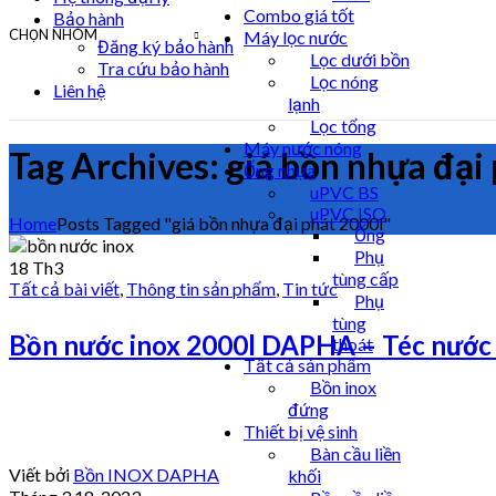
Combo giá tốt
Bảo hành
CHỌN NHÓM
Máy lọc nước
Đăng ký bảo hành
Lọc dưới bồn
Tra cứu bảo hành
Lọc nóng
Liên hệ
lạnh
Lọc tổng
Máy nước nóng
Tag Archives: giá bồn nhựa đại
Ống nhựa
uPVC BS
uPVC ISO
Home
Posts Tagged "giá bồn nhựa đại phát 2000l"
Ống
Phụ
18
Th3
tùng cấp
Tất cả bài viết
,
Thông tin sản phẩm
,
Tin tức
Phụ
tùng
Bồn nước inox 2000l DAPHA – Téc nước
thoát
Tất cả sản phẩm
Bồn inox
đứng
Thiết bị vệ sinh
Bàn cầu liền
Viết bởi
Bồn INOX DAPHA
khối