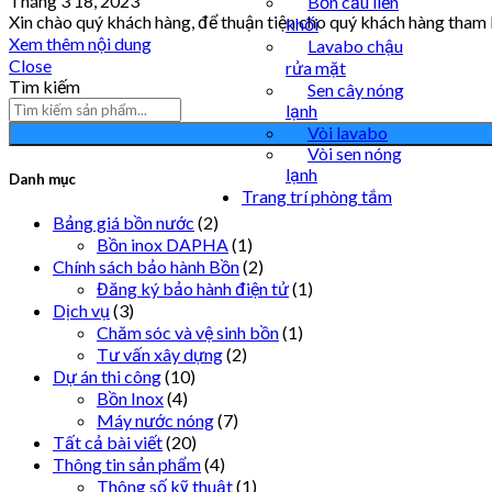
Tháng 3 18, 2023
Bồn cầu liền
Xin chào quý khách hàng, để thuận tiện cho quý khách hàng tham
khối
Xem thêm nội dung
Lavabo chậu
Close
rửa mặt
Tìm kiếm
Sen cây nóng
lạnh
Vòi lavabo
Vòi sen nóng
lạnh
Danh mục
Trang trí phòng tắm
Bảng giá bồn nước
(2)
Bồn inox DAPHA
(1)
Chính sách bảo hành Bồn
(2)
Đăng ký bảo hành điện tử
(1)
Dịch vụ
(3)
Chăm sóc và vệ sinh bồn
(1)
Tư vấn xây dựng
(2)
Dự án thi công
(10)
Bồn Inox
(4)
Máy nước nóng
(7)
Tất cả bài viết
(20)
Thông tin sản phẩm
(4)
Thông số kỹ thuật
(1)