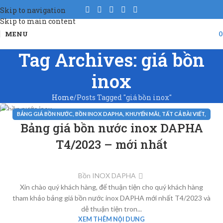
Skip to navigation
Skip to main content
MENU
Tag Archives: giá bồn
inox
Home
Posts Tagged "giá bồn inox"
BẢNG GIÁ BỒN NƯỚC
,
BỒN INOX DAPHA
,
KHUYẾN MÃI
,
TẤT CẢ BÀI VIẾT
,
30
Bảng giá bồn nước inox DAPHA
TIN TỨC
TH3
T4/2023 – mới nhất
Bồn INOX DAPHA
Xin chào quý khách hàng, để thuận tiện cho quý khách hàng
tham khảo bảng giá bồn nước inox DAPHA mới nhất T4/2023 và
dễ thuận tiện tron...
XEM THÊM NỘI DUNG