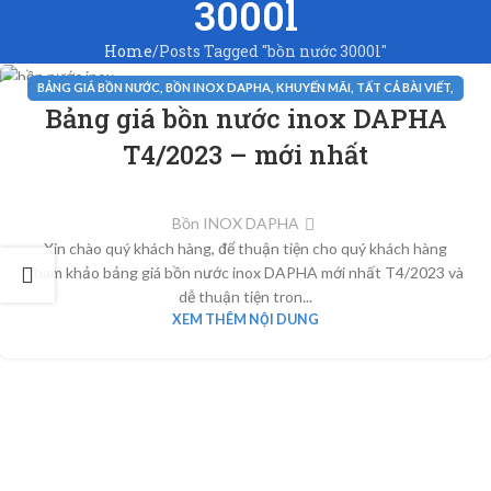
3000l
Home
Posts Tagged "bồn nước 3000l"
BẢNG GIÁ BỒN NƯỚC
,
BỒN INOX DAPHA
,
KHUYẾN MÃI
,
TẤT CẢ BÀI VIẾT
,
30
Bảng giá bồn nước inox DAPHA
TIN TỨC
TH3
T4/2023 – mới nhất
Bồn INOX DAPHA
Xin chào quý khách hàng, để thuận tiện cho quý khách hàng
tham khảo bảng giá bồn nước inox DAPHA mới nhất T4/2023 và
dễ thuận tiện tron...
XEM THÊM NỘI DUNG