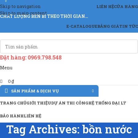
0
Skip to navigation
LIÊN HỆ
CỬA HÀNG
Skip to main content
CHẤT LƯỢNG BỀN BỈ THEO THỜI GIAN…
E-CATALOGUE
BẢNG GIÁ
TIN TỨC
Đặt hàng: 0969.798.548
Menu
0
₫
SẢN PHẨM & DỊCH VỤ
TRANG CHỦ
GIỚI THIỆU
DỰ ÁN THI CÔNG
HỆ THỐNG ĐẠI LÝ
BẢO HÀNH
LIÊN HỆ
Tag Archives: bồn nước