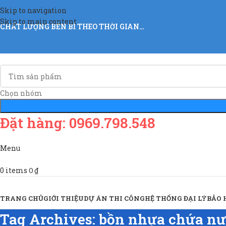
Skip to navigation
Skip to main content
CHẤT LƯỢNG BỀN BỈ THEO THỜI GIAN…
Chọn nhóm
Đặt hàng: 0969.798.548
Menu
0
items
0
₫
Sản Phẩm & Dịch Vụ
TRANG CHỦ
GIỚI THIỆU
DỰ ÁN THI CÔNG
HỆ THỐNG ĐẠI LÝ
BẢO
Tag Archives: bồn nhựa chứa nư