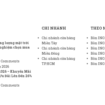
CHI NHÁNH
THEO 
Chi nhánh cửa hàng
Bồn INOX
g lượng mặt trời
Miền Tây
Bồn INO
h nghiệm chọn mua
Chi nhánh cửa hàng
Bồn INO
Miền Đông
Bồn INO
Chi nhánh cửa hàng
Bồn INOX
 Comments
TP.HCM
Bồn INOX
2026 – Khuyến Mãi
Ưu Đãi Lên Đến 26%
 Comments