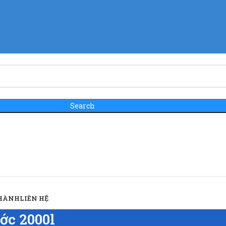
Search
 HÀNH
LIÊN HỆ
ớc 2000l