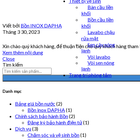
Thiết bị vệ sinh
Bàn cầu liền
khối
Bồn cầu liền
Viết bởi
Bồn INOX DAPHA
khối
Tháng 3 30, 2023
Lavabo chậu
rửa mặt
Sen cây nóng
Xin chào quý khách hàng, để thuận tiện cho quý khách hàng tham
lạnh
Xem thêm nội dung
Vòi lavabo
Close
Vòi sen nóng
Tìm kiếm
lạnh
Trang trí phòng tắm
Danh mục
Bảng giá bồn nước
(2)
Bồn inox DAPHA
(1)
Chính sách bảo hành Bồn
(2)
Đăng ký bảo hành điện tử
(1)
Dịch vụ
(3)
Chăm sóc và vệ sinh bồn
(1)