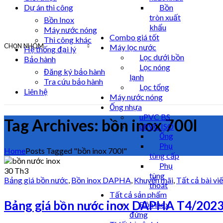
Dự án thi công
Bồn
tròn xuất
Bồn Inox
khẩu
Máy nước nóng
Combo giá tốt
Thi công khác
CHỌN NHÓM
Máy lọc nước
Hệ thống đại lý
Lọc dưới bồn
Bảo hành
Lọc nóng
Đăng ký bảo hành
lạnh
Tra cứu bảo hành
Lọc tổng
Liên hệ
Máy nước nóng
Ống nhựa
uPVC BS
Tag Archives: bồn inox 700l
uPVC ISO
Ống
Phụ
Home
Posts Tagged "bồn inox 700l"
tùng cấp
Phụ
30
Th3
tùng
Bảng giá bồn nước
,
Bồn inox DAPHA
,
Khuyến mãi
,
Tất cả bài viế
thoát
Tất cả sản phẩm
Bảng giá bồn nước inox DAPHA T4/2023
Bồn inox
đứng