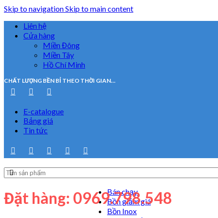
Skip to navigation
Skip to main content
Liên hệ
Cửa hàng
Miền Đông
Miền Tây
Hồ Chí Minh
CHẤT LƯỢNG BỀN BỈ THEO THỜI GIAN…
E-catalogue
Bảng giá
Tin tức
Bán chạy
Đặt hàng: 0969.798.548
Bồn giảm giá
Bồn Inox