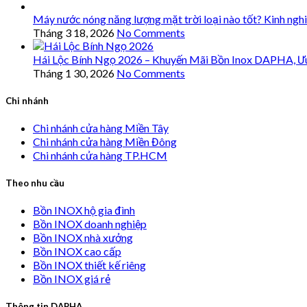
Máy nước nóng năng lượng mặt trời loại nào tốt? Kinh ngh
Tháng 3 18, 2026
No Comments
Hái Lộc Bính Ngọ 2026 – Khuyến Mãi Bồn Inox DAPHA, Ư
Tháng 1 30, 2026
No Comments
Chi nhánh
Chi nhánh cửa hàng Miền Tây
Chi nhánh cửa hàng Miền Đông
Chi nhánh cửa hàng TP.HCM
Theo nhu cầu
Bồn INOX hộ gia đình
Bồn INOX doanh nghiệp
Bồn INOX nhà xưởng
Bồn INOX cao cấp
Bồn INOX thiết kế riêng
Bồn INOX giá rẻ
Thông tin DAPHA