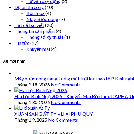
Tư vấn xây dựng
(2)
Dự án thi công
(10)
Bồn Inox
(4)
Máy nước nóng
(7)
Tất cả bài viết
(20)
Thông tin sản phẩm
(4)
Thông số kỹ thuật
(1)
Tin tức
(17)
Khuyến mãi
(4)
Bài mới nhất
Máy nước nóng năng lượng mặt trời loại nào tốt? Kinh ngh
Tháng 3 18, 2026
No Comments
Hái Lộc Bính Ngọ 2026 – Khuyến Mãi Bồn Inox DAPHA, Ư
Tháng 1 30, 2026
No Comments
XUÂN SANG ẤT TỴ – LÌ XÌ PHÚ QUÝ
Tháng 1 9, 2025
No Comments