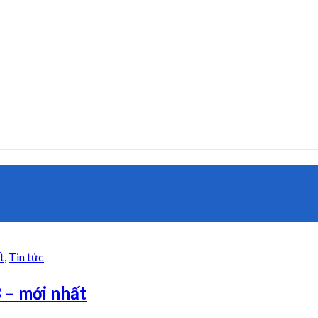
t
,
Tin tức
 – mới nhất