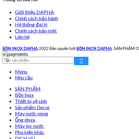
Giới thiệu DAPHA
Chính sách bảo hành
Hệ thống đại lý
Chính sách bảo mật
Liên hệ
BỒN INOX DAPHA
2022 Bản quyền bởi
BỒN INOX DAPHA
. SẢN PHẨM 
Menu
Nhu cầu
SẢN PHẨM
Bồn Inox
Thiết bị vệ sinh
Sản phẩm Decor
Máy nước nóng
Ống nhựa
Máy lọc nước
Phụ kiện khác
DỊCH VỤ