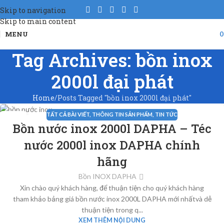
Skip to navigation
Skip to main content
MENU
Tag Archives: bồn inox
2000l đại phát
Home
Posts Tagged "bồn inox 2000l đại phát"
TẤT CẢ BÀI VIẾT
,
THÔNG TIN SẢN PHẨM
,
TIN TỨC
18
Bồn nước inox 2000l DAPHA – Téc
TH3
nước 2000l inox DAPHA chính
hãng
Bồn INOX DAPHA
Xin chào quý khách hàng, để thuận tiện cho quý khách hàng
tham khảo bảng giá bồn nước inox 2000L DAPHA mới nhấtvà dễ
thuận tiện trong q...
XEM THÊM NỘI DUNG