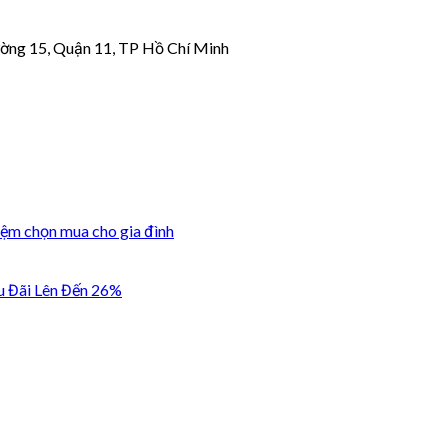
ờng 15, Quận 11, TP Hồ Chí Minh
iệm chọn mua cho gia đình
u Đãi Lên Đến 26%