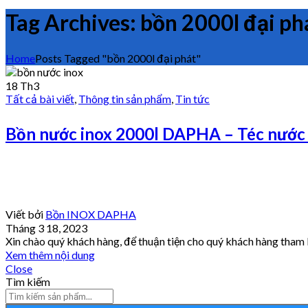
Tag Archives: bồn 2000l đại ph
Home
Posts Tagged "bồn 2000l đại phát"
18
Th3
Tất cả bài viết
,
Thông tin sản phẩm
,
Tin tức
Bồn nước inox 2000l DAPHA – Téc nước
Viết bởi
Bồn INOX DAPHA
Tháng 3 18, 2023
Xin chào quý khách hàng, để thuận tiện cho quý khách hàng tham
Xem thêm nội dung
Close
Tìm kiếm