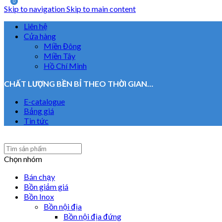
0
Skip to navigation
Skip to main content
Liên hệ
Cửa hàng
Miền Đông
Miền Tây
Hồ Chí Minh
CHẤT LƯỢNG BỀN BỈ THEO THỜI GIAN…
E-catalogue
Bảng giá
Tin tức
Chọn nhóm
Bán chạy
Bồn giảm giá
Bồn Inox
Bồn nội địa
Bồn nội địa đứng