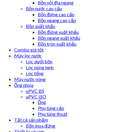
Bồn nội địa ngang
Bồn nước cao cấp
Bồn đứng cao cấp
Bồn ngang cao cấp
Bồn xuất khẩu
Bồn đứng xuất khẩu
Bồn ngang xuất khẩu
Bồn tròn xuất khẩu
Combo giá tốt
Máy lọc nước
Lọc dưới bồn
Lọc nóng lạnh
Lọc tổng
Máy nước nóng
Ống nhựa
uPVC BS
uPVC ISO
Ống
Phụ tùng cấp
Phụ tùng thoát
Tất cả sản phẩm
Bồn inox đứng
Thiết bị vệ sinh