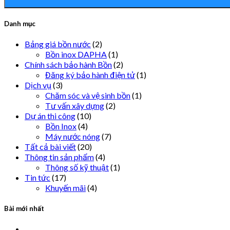
Danh mục
Bảng giá bồn nước
(2)
Bồn inox DAPHA
(1)
Chính sách bảo hành Bồn
(2)
Đăng ký bảo hành điện tử
(1)
Dịch vụ
(3)
Chăm sóc và vệ sinh bồn
(1)
Tư vấn xây dựng
(2)
Dự án thi công
(10)
Bồn Inox
(4)
Máy nước nóng
(7)
Tất cả bài viết
(20)
Thông tin sản phẩm
(4)
Thông số kỹ thuật
(1)
Tin tức
(17)
Khuyến mãi
(4)
Bài mới nhất