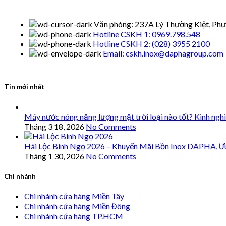
Văn phòng: 237A Lý Thường Kiệt, Phư
Hotline CSKH 1: 0969.798.548
Hotline CSKH 2: (028) 3955 2100
Email: cskh.inox@daphagroup.com
Tin mới nhất
Máy nước nóng năng lượng mặt trời loại nào tốt? Kinh ngh
Tháng 3 18, 2026
No Comments
Hái Lộc Bính Ngọ 2026 – Khuyến Mãi Bồn Inox DAPHA, Ư
Tháng 1 30, 2026
No Comments
Chi nhánh
Chi nhánh cửa hàng Miền Tây
Chi nhánh cửa hàng Miền Đông
Chi nhánh cửa hàng TP.HCM