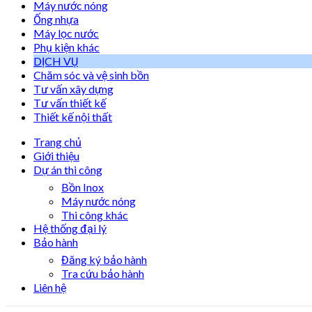
Máy nước nóng
Ống nhựa
Máy lọc nước
Phụ kiện khác
DỊCH VỤ
Chăm sóc và vệ sinh bồn
Tư vấn xây dựng
Tư vấn thiết kế
Thiết kế nội thất
Trang chủ
Giới thiệu
Dự án thi công
Bồn Inox
Máy nước nóng
Thi công khác
Hệ thống đại lý
Bảo hành
Đăng ký bảo hành
Tra cứu bảo hành
Liên hệ