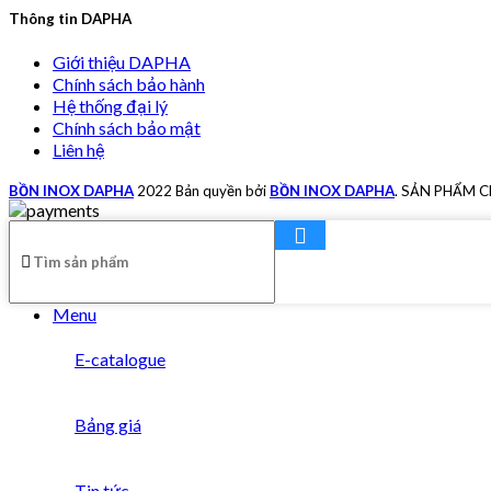
Thông tin DAPHA
Giới thiệu DAPHA
Chính sách bảo hành
Hệ thống đại lý
Chính sách bảo mật
Liên hệ
BỒN INOX DAPHA
2022 Bản quyền bởi
BỒN INOX DAPHA
. SẢN PHẨM 
Menu
E-catalogue
Bảng giá
Tin tức