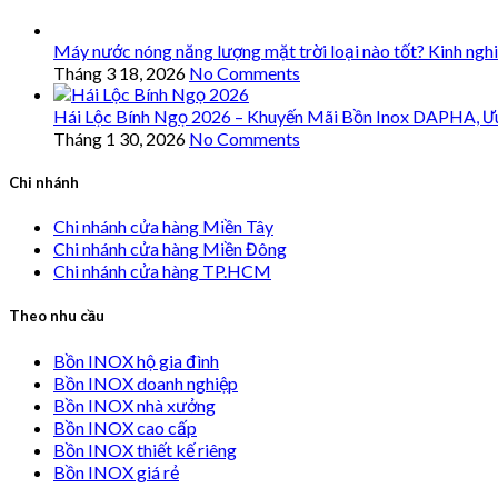
Máy nước nóng năng lượng mặt trời loại nào tốt? Kinh ngh
Tháng 3 18, 2026
No Comments
Hái Lộc Bính Ngọ 2026 – Khuyến Mãi Bồn Inox DAPHA, Ư
Tháng 1 30, 2026
No Comments
Chi nhánh
Chi nhánh cửa hàng Miền Tây
Chi nhánh cửa hàng Miền Đông
Chi nhánh cửa hàng TP.HCM
Theo nhu cầu
Bồn INOX hộ gia đình
Bồn INOX doanh nghiệp
Bồn INOX nhà xưởng
Bồn INOX cao cấp
Bồn INOX thiết kế riêng
Bồn INOX giá rẻ