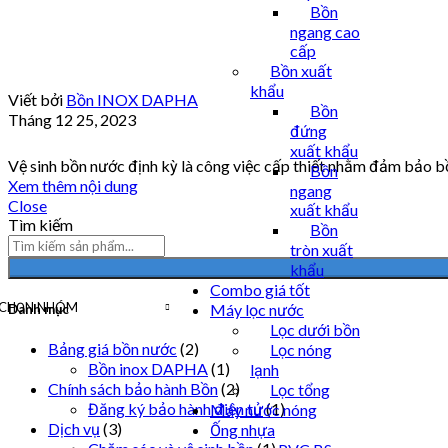
Bồn
ngang cao
cấp
Bồn xuất
khẩu
Viết bởi
Bồn INOX DAPHA
Bồn
Tháng 12 25, 2023
đứng
xuất khẩu
Vệ sinh bồn nước định kỳ là công việc cấp thiết nhằm đảm bảo bồn
Bồn
Xem thêm nội dung
ngang
Close
xuất khẩu
Tìm kiếm
Bồn
tròn xuất
khẩu
Combo giá tốt
CHỌN NHÓM
Máy lọc nước
Danh mục
Lọc dưới bồn
Bảng giá bồn nước
(2)
Lọc nóng
Bồn inox DAPHA
(1)
lạnh
Chính sách bảo hành Bồn
(2)
Lọc tổng
Đăng ký bảo hành điện tử
(1)
Máy nước nóng
Dịch vụ
(3)
Ống nhựa