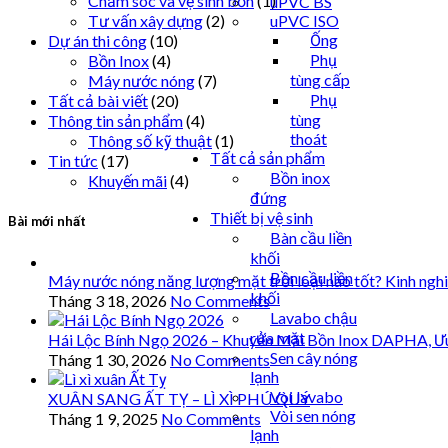
Chăm sóc và vệ sinh bồn
(1)
uPVC BS
uPVC ISO
Tư vấn xây dựng
(2)
Ống
Dự án thi công
(10)
Phụ
Bồn Inox
(4)
tùng cấp
Máy nước nóng
(7)
Phụ
Tất cả bài viết
(20)
tùng
Thông tin sản phẩm
(4)
thoát
Thông số kỹ thuật
(1)
Tất cả sản phẩm
Tin tức
(17)
Bồn inox
Khuyến mãi
(4)
đứng
Thiết bị vệ sinh
Bài mới nhất
Bàn cầu liền
khối
Bồn cầu liền
Máy nước nóng năng lượng mặt trời loại nào tốt? Kinh ngh
khối
Tháng 3 18, 2026
No Comments
Lavabo chậu
rửa mặt
Hái Lộc Bính Ngọ 2026 – Khuyến Mãi Bồn Inox DAPHA, Ư
Sen cây nóng
Tháng 1 30, 2026
No Comments
lạnh
Vòi lavabo
XUÂN SANG ẤT TỴ – LÌ XÌ PHÚ QUÝ
Vòi sen nóng
Tháng 1 9, 2025
No Comments
lạnh