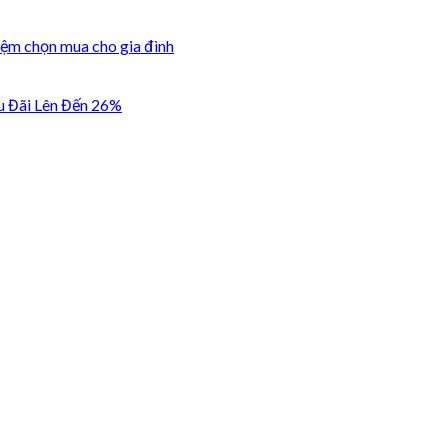
iệm chọn mua cho gia đình
u Đãi Lên Đến 26%