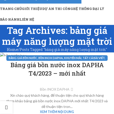
TRANG CHỦ
GIỚI THIỆU
DỰ ÁN THI CÔNG
HỆ THỐNG ĐẠI LÝ
BẢO HÀNH
LIÊN HỆ
Tag Archives: bảng giá
máy năng lượng mặt trời
Home
Posts Tagged "bảng giá máy năng lượng mặt trời"
BẢNG GIÁ BỒN NƯỚC
,
BỒN INOX DAPHA
,
KHUYẾN MÃI
,
TẤT CẢ BÀI VIẾT
,
30
Bảng giá bồn nước inox DAPHA
TIN TỨC
TH3
T4/2023 – mới nhất
Bồn INOX DAPHA
Xin chào quý khách hàng, để thuận tiện cho quý khách hàng
tham khảo bảng giá bồn nước inox DAPHA mới nhất T4/2023 và
dễ thuận tiện tron...
XEM THÊM NỘI DUNG