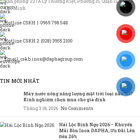
Văn phòng: 237A Lý Thường Kiệt, Phường 15, Quận 11, TP Hồ
Chí Minh
Hotline CSKH 1: 0969.798.548
Hotline CSKH 2: (028) 3955 2100
Email: cskh.inox@daphagroup.com
TIN MỚI NHẤT
Máy nước nóng năng lượng mặt trời loại nào tốt?
Kinh nghiệm chọn mua cho gia đình
Tháng 3 18, 2026
No Comments
Hái Lộc Bính Ngọ 2026 – Khuyến
Mãi Bồn Inox DAPHA, Ưu Đãi Lên
Đến 26%