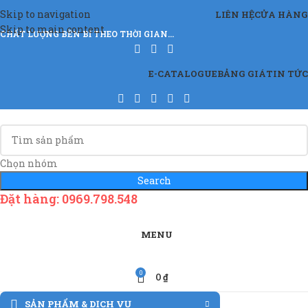
Skip to navigation
LIÊN HỆ
CỬA HÀNG
Skip to main content
CHẤT LƯỢNG BỀN BỈ THEO THỜI GIAN…
E-CATALOGUE
BẢNG GIÁ
TIN TỨC
Chọn nhóm
Search
Đặt hàng: 0969.798.548
MENU
0
0
₫
SẢN PHẨM & DỊCH VỤ