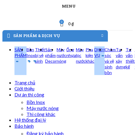
MENU
0
0
₫
SẢN PHẨM & DỊCH VỤ
SẢN
Bồn
Thiết
Sản
Máy
Ống
Máy
Phụ
DỊCH
Chăm
Tư
Tư
PHẨM
Inox
bị vệ
phẩm
nước
nhựa
lọc
kiện
VỤ
sóc
vấn
vấn
sinh
Decor
nóng
nước
khác
và vệ
xây
thiết
sinh
dựng
kế
bồn
Trang chủ
Giới thiệu
Dự án thi công
Bồn Inox
Máy nước nóng
Thi công khác
Hệ thống đại lý
Bảo hành
Đăng ký bảo hành