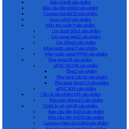
Bán chạy
8 sản phẩm
Bồn cầu liền khối
0 sản phẩm
Combo giá tốt
10 sản phẩm
Inox cuộn
0 sản phẩm
Máy lọc nước
9 sản phẩm
Lọc dưới bồn
1 sản phẩm
Lọc nóng lạnh
2 sản phẩm
Lọc tổng
5 sản phẩm
Máy nước nóng
7 sản phẩm
Máy nước nóng PPR
0 sản phẩm
Ống nhựa
39 sản phẩm
uPVC ISO
34 sản phẩm
Ống
2 sản phẩm
Phụ tùng cấp
16 sản phẩm
Phụ tùng thoát
13 sản phẩm
uPVC BS
5 sản phẩm
Tất cả sản phẩm
145 sản phẩm
Bồn inox đứng
22 sản phẩm
Thiết bị vệ sinh
36 sản phẩm
Bàn cầu liền khối
3 sản phẩm
Bồn cầu liền khối
3 sản phẩm
Lavabo chậu rửa mặt
3 sản phẩm
Sen cây nóng lạnh
24 sản phẩm