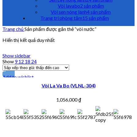
Vòi lavabo
2 sản phẩm
Vòi sen nóng lạnh
4 sản phẩm
Trang trí phòng tắm
15 sản phẩm
Trang chủ
Sản phẩm được gắn thẻ “vòi nước”
Hiển thị kết quả duy nhất
Show sidebar
Show
9
12
18
24
Add to wishlist
Vòi La Va Bo (VLNL-304)
1,056,000
₫