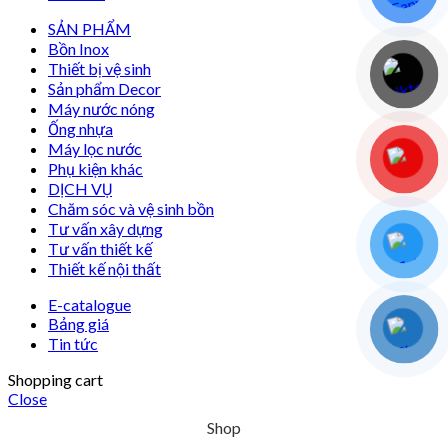
SẢN PHẨM
Bồn Inox
Thiết bị vệ sinh
Sản phẩm Decor
Máy nước nóng
Ống nhựa
Máy lọc nước
Phụ kiện khác
DỊCH VỤ
Chăm sóc và vệ sinh bồn
Tư vấn xây dựng
Tư vấn thiết kế
Thiết kế nội thất
E-catalogue
Bảng giá
Tin tức
Shopping cart
Close
Shop