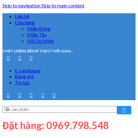
Skip to navigation
Skip to main content
Liên hệ
Cửa hàng
Miền Đông
Miền Tây
Hồ Chí Minh
CHẤT LƯỢNG BỀN BỈ THEO THỜI GIAN…
E-catalogue
Bảng giá
Tin tức
Đặt hàng: 0969.798.548