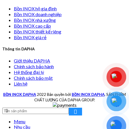
Bồn INOX hộ gia đình
Bồn INOX doanh nghiệp
Bồn INOX nhà xưởng
Bồn INOX cao cấp
Bồn INOX thiết kế riêng
Bồn INOX giá rẻ
Thông tin DAPHA
Giới thiệu DAPHA
Chính sách bảo hành
Hệ thống đại lý
Chính sách bảo mật
Liên hệ
BỒN INOX DAPHA
2022 Bản quyền bởi
BỒN INOX DAPHA
. SẢN PHẨM
CHẤT LƯỢNG CỦA DAPHA GROUP.
Menu
Nhu cầu