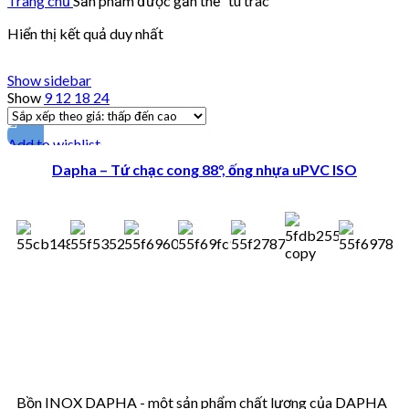
Trang chủ
Sản phẩm được gắn thẻ “tu trac”
Hiển thị kết quả duy nhất
Show sidebar
Show
9
12
18
24
Add to wishlist
Dapha – Tứ chạc cong 88°, ống nhựa uPVC ISO
Bồn INOX DAPHA - một sản phẩm chất lượng của DAPHA