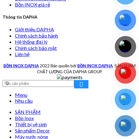
Bồn INOX giá rẻ
Thông tin DAPHA
Giới thiệu DAPHA
Chính sách bảo hành
Hệ thống đại lý
Chính sách bảo mật
Liên hệ
BỒN INOX DAPHA
2022 Bản quyền bởi
BỒN INOX DAPHA
. SẢN PHẨM
CHẤT LƯỢNG CỦA DAPHA GROUP.
Menu
Nhu cầu
SẢN PHẨM
Bồn Inox
Thiết bị vệ sinh
Sản phẩm Decor
Máy nước nóng