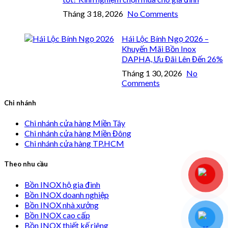
Tháng 3 18, 2026
No Comments
Hái Lộc Bính Ngọ 2026 –
Khuyến Mãi Bồn Inox
DAPHA, Ưu Đãi Lên Đến 26%
Tháng 1 30, 2026
No
Comments
Chi nhánh
Chi nhánh cửa hàng Miền Tây
Chi nhánh cửa hàng Miền Đông
Chi nhánh cửa hàng TP.HCM
Theo nhu cầu
Bồn INOX hộ gia đình
Bồn INOX doanh nghiệp
Bồn INOX nhà xưởng
Bồn INOX cao cấp
Bồn INOX thiết kế riêng