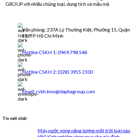
GROUP với nhiều chủng loại, dung tích và mẫu mã
Văn phòng: 237A Lý Thường Kiệt, Phường 15, Quận
11, TP Hồ Chí Minh
Hotline CSKH 1: 0969.798.548
Hotline CSKH 2: (028) 3955 2100
Email: cskh.inox@daphagroup.com
Tin mới nhất
Máy nước nóng năng lượng mặt trời loại nào
tốt? Kinh nghiệm chọn mua cho gia đình