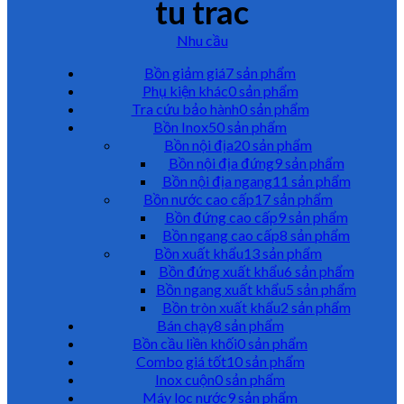
tu trac
Nhu cầu
Bồn giảm giá
7 sản phẩm
Phụ kiện khác
0 sản phẩm
Tra cứu bảo hành
0 sản phẩm
Bồn Inox
50 sản phẩm
Bồn nội địa
20 sản phẩm
Bồn nội địa đứng
9 sản phẩm
Bồn nội địa ngang
11 sản phẩm
Bồn nước cao cấp
17 sản phẩm
Bồn đứng cao cấp
9 sản phẩm
Bồn ngang cao cấp
8 sản phẩm
Bồn xuất khẩu
13 sản phẩm
Bồn đứng xuất khẩu
6 sản phẩm
Bồn ngang xuất khẩu
5 sản phẩm
Bồn tròn xuất khẩu
2 sản phẩm
Bán chạy
8 sản phẩm
Bồn cầu liền khối
0 sản phẩm
Combo giá tốt
10 sản phẩm
Inox cuộn
0 sản phẩm
Máy lọc nước
9 sản phẩm