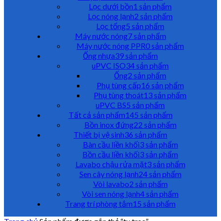
Lọc dưới bồn
1 sản phẩm
Lọc nóng lạnh
2 sản phẩm
Lọc tổng
5 sản phẩm
Máy nước nóng
7 sản phẩm
Máy nước nóng PPR
0 sản phẩm
Ống nhựa
39 sản phẩm
uPVC ISO
34 sản phẩm
Ống
2 sản phẩm
Phụ tùng cấp
16 sản phẩm
Phụ tùng thoát
13 sản phẩm
uPVC BS
5 sản phẩm
Tất cả sản phẩm
145 sản phẩm
Bồn inox đứng
22 sản phẩm
Thiết bị vệ sinh
36 sản phẩm
Bàn cầu liền khối
3 sản phẩm
Bồn cầu liền khối
3 sản phẩm
Lavabo chậu rửa mặt
3 sản phẩm
Sen cây nóng lạnh
24 sản phẩm
Vòi lavabo
2 sản phẩm
Vòi sen nóng lạnh
4 sản phẩm
Trang trí phòng tắm
15 sản phẩm