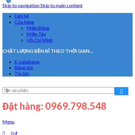
0
Skip to navigation
Skip to main content
Liên hệ
Cửa hàng
Miền Đông
Miền Tây
Hồ Chí Minh
CHẤT LƯỢNG BỀN BỈ THEO THỜI GIAN…
E-catalogue
Bảng giá
Tin tức
Đặt hàng: 0969.798.548
Menu
0
₫