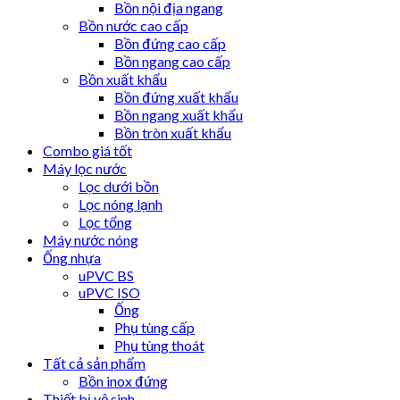
Bồn nội địa ngang
Bồn nước cao cấp
Bồn đứng cao cấp
Bồn ngang cao cấp
Bồn xuất khẩu
Bồn đứng xuất khẩu
Bồn ngang xuất khẩu
Bồn tròn xuất khẩu
Combo giá tốt
Máy lọc nước
Lọc dưới bồn
Lọc nóng lạnh
Lọc tổng
Máy nước nóng
Ống nhựa
uPVC BS
uPVC ISO
Ống
Phụ tùng cấp
Phụ tùng thoát
Tất cả sản phẩm
Bồn inox đứng
Thiết bị vệ sinh