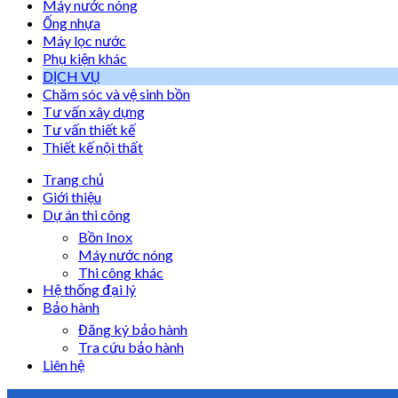
Máy nước nóng
Ống nhựa
Máy lọc nước
Phụ kiện khác
DỊCH VỤ
Chăm sóc và vệ sinh bồn
Tư vấn xây dựng
Tư vấn thiết kế
Thiết kế nội thất
Trang chủ
Giới thiệu
Dự án thi công
Bồn Inox
Máy nước nóng
Thi công khác
Hệ thống đại lý
Bảo hành
Đăng ký bảo hành
Tra cứu bảo hành
Liên hệ