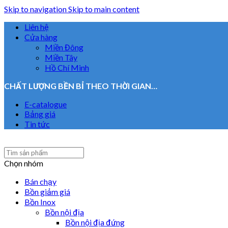
Skip to navigation
Skip to main content
Liên hệ
Cửa hàng
Miền Đông
Miền Tây
Hồ Chí Minh
CHẤT LƯỢNG BỀN BỈ THEO THỜI GIAN…
E-catalogue
Bảng giá
Tin tức
Chọn nhóm
Bán chạy
Bồn giảm giá
Bồn Inox
Bồn nội địa
Bồn nội địa đứng