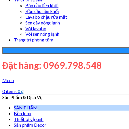
Bàn cầu liền khối
Bồn cầu liền khối
Lavabo chậu rửa mặt
Sen cây nóng lạnh
Vòi lavabo
Vòi sen nóng lạnh
Trang trí phòng tắm
Đặt hàng: 0969.798.548
Menu
0
items
0
₫
Sản Phẩm & Dịch Vụ
SẢN PHẨM
Bồn Inox
Thiết bị vệ sinh
Sản phẩm Decor