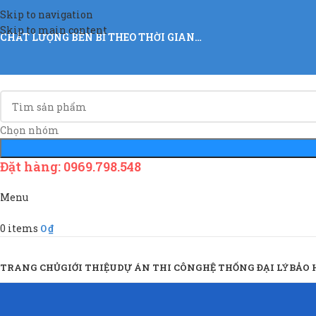
Skip to navigation
Skip to main content
CHẤT LƯỢNG BỀN BỈ THEO THỜI GIAN…
Chọn nhóm
Đặt hàng: 0969.798.548
Menu
0
items
0
₫
Sản Phẩm & Dịch Vụ
TRANG CHỦ
GIỚI THIỆU
DỰ ÁN THI CÔNG
HỆ THỐNG ĐẠI LÝ
BẢO