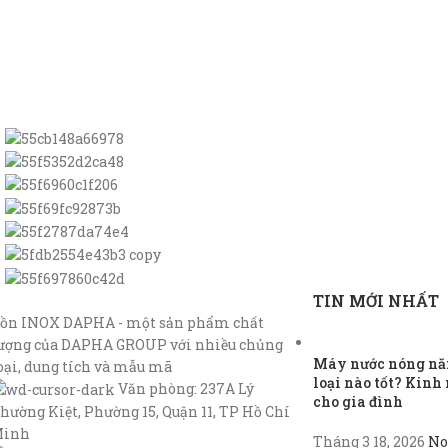
TIN MỚI NHẤT
ồn INOX DAPHA - một sản phẩm chất
ượng của DAPHA GROUP với nhiều chủng
Máy nước nóng năn
oại, dung tích và mẫu mã
loại nào tốt? Kin
Văn phòng: 237A Lý
cho gia đình
hường Kiệt, Phường 15, Quận 11, TP Hồ Chí
inh
Tháng 3 18, 2026
No