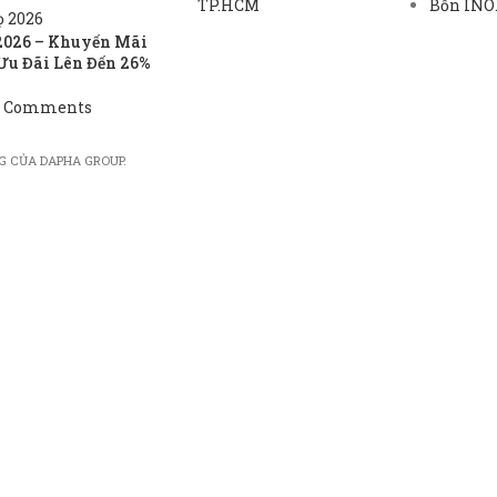
TP.HCM
Bồn INOX
2026 – Khuyến Mãi
Ưu Đãi Lên Đến 26%
 Comments
G CỦA DAPHA GROUP.