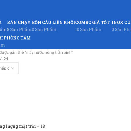
X
BÁN CHẠY
BỒN CẦU LIỀN KHỐI
COMBO GIÁ TỐT
INOX C
hẩm
8 Sản Phẩm
0 Sản Phẩm
10 Sản Phẩm
0 Sản P
RÍ PHÒNG TẮM
hẩm
được gắn thẻ “máy nước nóng trần bình”
24
g lượng mặt trời – 18