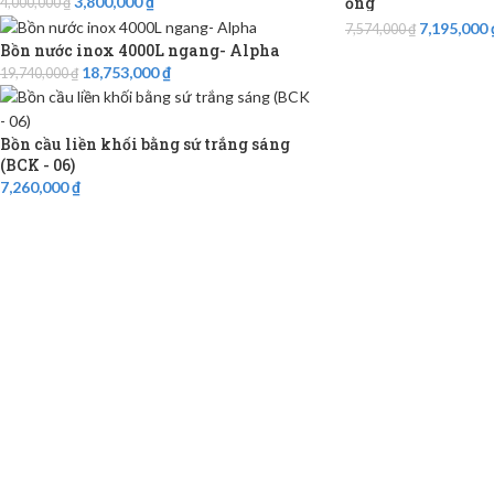
3,800,000
₫
ống
4,000,000
₫
7,195,000
7,574,000
₫
Bồn nước inox 4000L ngang- Alpha
18,753,000
₫
19,740,000
₫
Bồn cầu liền khối bằng sứ trắng sáng
(BCK - 06)
7,260,000
₫