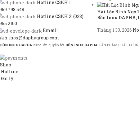
Hotline CSKH 1:
969.798.548
Hái Lộc Bính Ngọ 
Hotline CSKH 2: (028)
Bồn Inox DAPHA, 
955 2100
Tháng 1 30, 2026
No
Email:
skh.inox@daphagroup.com
BỒN INOX DAPHA
2022 Bản quyền bởi
BỒN INOX DAPHA
. SẢN PHẨM CHẤT LƯỢN
Shop
Hotline
Đại lý