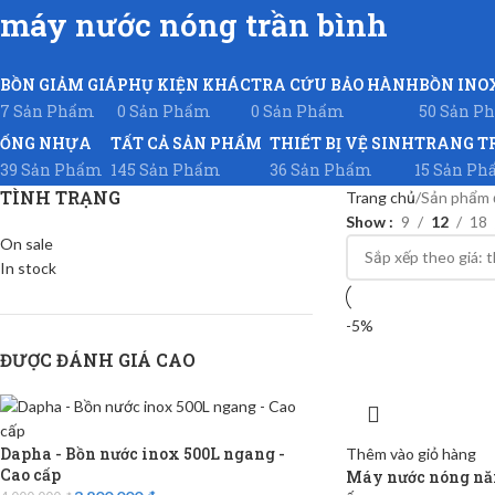
máy nước nóng trần bình
BỒN GIẢM GIÁ
PHỤ KIỆN KHÁC
TRA CỨU BẢO HÀNH
BỒN INO
7 Sản Phẩm
0 Sản Phẩm
0 Sản Phẩm
50 Sản P
ỐNG NHỰA
TẤT CẢ SẢN PHẨM
THIẾT BỊ VỆ SINH
TRANG T
39 Sản Phẩm
145 Sản Phẩm
36 Sản Phẩm
15 Sản P
TÌNH TRẠNG
Trang chủ
Sản phẩm 
Show
9
12
18
On sale
In stock
-5%
ĐƯỢC ĐÁNH GIÁ CAO
Dapha - Bồn nước inox 500L ngang -
Thêm vào giỏ hàng
Cao cấp
Máy nước nóng năn