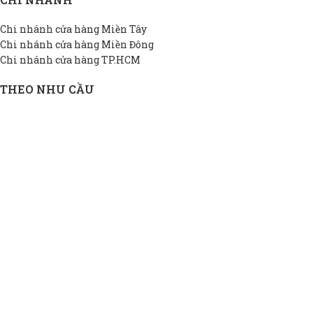
Chi nhánh cửa hàng Miền Tây
Chi nhánh cửa hàng Miền Đông
Chi nhánh cửa hàng TP.HCM
THEO NHU CẦU
Bồn INOX hộ gia đình
Bồn INOX doanh nghiệp
Bồn INOX nhà xưởng
Bồn INOX cao cấp
Bồn INOX thiết kế riêng
Bồn INOX giá rẻ
THÔNG TIN DAPHA
Giới thiệu DAPHA
Chính sách bảo hành
Hệ thống đại lý
Chính sách bảo mật