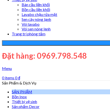
Bàn cầu liền khối
Bồn cầu liền khối
Lavabo chậu rửa mặt
Sen cây nóng lạnh
Vòi lavabo
Vòi sen nóng lạnh
Trang trí phòng tắm
Đặt hàng: 0969.798.548
Menu
0
items
0
₫
Sản Phẩm & Dịch Vụ
SẢN PHẨM
Bồn Inox
Thiết bị vệ sinh
Sản phẩm Decor