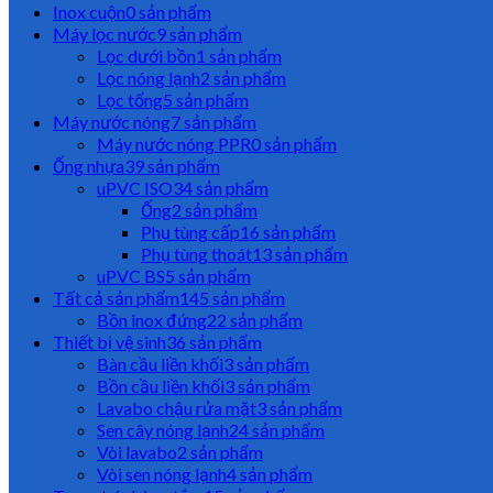
Inox cuộn
0 sản phẩm
Máy lọc nước
9 sản phẩm
Lọc dưới bồn
1 sản phẩm
Lọc nóng lạnh
2 sản phẩm
Lọc tổng
5 sản phẩm
Máy nước nóng
7 sản phẩm
Máy nước nóng PPR
0 sản phẩm
Ống nhựa
39 sản phẩm
uPVC ISO
34 sản phẩm
Ống
2 sản phẩm
Phụ tùng cấp
16 sản phẩm
Phụ tùng thoát
13 sản phẩm
uPVC BS
5 sản phẩm
Tất cả sản phẩm
145 sản phẩm
Bồn inox đứng
22 sản phẩm
Thiết bị vệ sinh
36 sản phẩm
Bàn cầu liền khối
3 sản phẩm
Bồn cầu liền khối
3 sản phẩm
Lavabo chậu rửa mặt
3 sản phẩm
Sen cây nóng lạnh
24 sản phẩm
Vòi lavabo
2 sản phẩm
Vòi sen nóng lạnh
4 sản phẩm