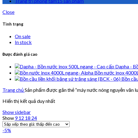
Trang trí phòng tắm
15 sản phẩm
Close
Tình trạng
On sale
In stock
Được đánh giá cao
Dapha - Bồ
Bồn nước inox 4000
Bồn cầu
Trang chủ
Sản phẩm được gắn thẻ “máy nước nóng nguyễn văn l
Hiển thị kết quả duy nhất
Show sidebar
Show
9
12
18
24
-5%