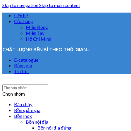
Skip to navigation
Skip to main content
Liên hệ
Cửa hàng
Miền Đông
Miền Tây
Hồ Chí Minh
CHẤT LƯỢNG BỀN BỈ THEO THỜI GIAN…
E-catalogue
Bảng giá
Tin tức
Chọn nhóm
Bán chạy
Bồn giảm giá
Bồn Inox
Bồn nội địa
Bồn nội địa đứng