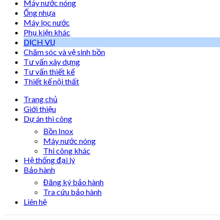
Máy nước nóng
Ống nhựa
Máy lọc nước
Phụ kiện khác
DỊCH VỤ
Chăm sóc và vệ sinh bồn
Tư vấn xây dựng
Tư vấn thiết kế
Thiết kế nội thất
Trang chủ
Giới thiệu
Dự án thi công
Bồn Inox
Máy nước nóng
Thi công khác
Hệ thống đại lý
Bảo hành
Đăng ký bảo hành
Tra cứu bảo hành
Liên hệ