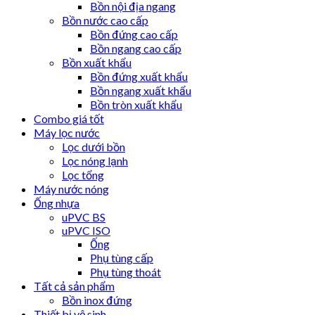
Bồn nội địa ngang
Bồn nước cao cấp
Bồn đứng cao cấp
Bồn ngang cao cấp
Bồn xuất khẩu
Bồn đứng xuất khẩu
Bồn ngang xuất khẩu
Bồn tròn xuất khẩu
Combo giá tốt
Máy lọc nước
Lọc dưới bồn
Lọc nóng lạnh
Lọc tổng
Máy nước nóng
Ống nhựa
uPVC BS
uPVC ISO
Ống
Phụ tùng cấp
Phụ tùng thoát
Tất cả sản phẩm
Bồn inox đứng
Thiết bị vệ sinh