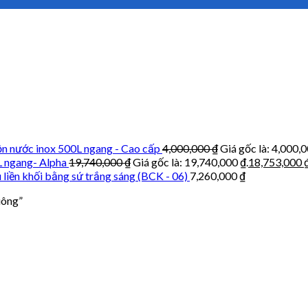
n nước inox 500L ngang - Cao cấp
4,000,000
₫
Giá gốc là: 4,000,0
L ngang- Alpha
19,740,000
₫
Giá gốc là: 19,740,000 ₫.
18,753,000
 liền khối bằng sứ trắng sáng (BCK - 06)
7,260,000
₫
uông”