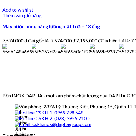
Add to wishlist
Thêm vào giỏ hàng
Máy nước nóng năng lượng mặt trời – 18 ống
7,574,000
₫
Giá gốc là: 7,574,000 ₫.
7,195,000
₫
Giá hiện tại là: 7
Bồn INOX DAPHA - một sản phẩm chất lượng của DAPHA GROUP 
Văn phòng: 237A Lý Thường Kiệt, Phường 15, Quận 11,
Hotline CSKH 1: 0969.798.548
Hotline CSKH 2: (028) 3955 2100
Email: cskh.inox@daphagroup.com