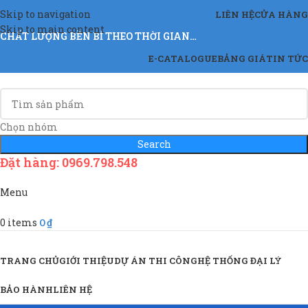
Skip to navigation
LIÊN HỆ
CỬA HÀNG
Skip to main content
CHẤT LƯỢNG BỀN BỈ THEO THỜI GIAN…
E-CATALOGUE
BẢNG GIÁ
TIN TỨC
Chọn nhóm
Search
Đặt hàng: 0969.798.548
Menu
0
items
0
₫
Sản Phẩm & Dịch Vụ
TRANG CHỦ
GIỚI THIỆU
DỰ ÁN THI CÔNG
HỆ THỐNG ĐẠI LÝ
BẢO HÀNH
LIÊN HỆ