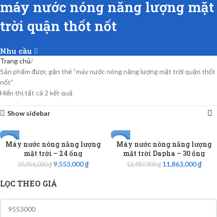
máy nước nóng năng lượng mặt
trời quận thốt nốt
Nhu cầu
Trang chủ
Sản phẩm được gắn thẻ “máy nước nóng năng lượng mặt trời quận thốt
nốt”
Hiển thị tất cả 2 kết quả
Show sidebar
Máy nước nóng năng lượng
Máy nước nóng năng lượng
-5%
-5%
mặt trời – 24 ống
mặt trời Dapha – 30 ống
9,553,000
₫
11,863,000
₫
10,056,000
₫
12,487,000
₫
LỌC THEO GIÁ