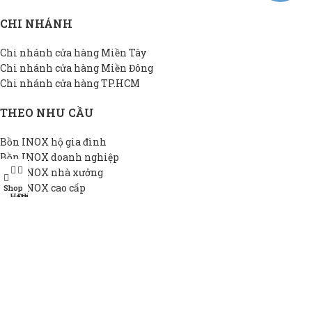
CHI NHÁNH
Chi nhánh cửa hàng Miền Tây
Chi nhánh cửa hàng Miền Đông
Chi nhánh cửa hàng TP.HCM
THEO NHU CẦU
Bồn INOX hộ gia đình
Bồn INOX doanh nghiệp
Bồn INOX nhà xưởng
Bồn INOX cao cấp
Shop
Hotline
Đại lý
Bồn INOX thiết kế riêng
Bồn INOX giá rẻ
THÔNG TIN DAPHA
Giới thiệu DAPHA
Chính sách bảo hành
Hệ thống đại lý