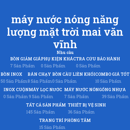
máy nước nóng năng
lượng mặt trời mai văn
vĩnh
Nhu cầu
BỒN GIẢM GIÁ
PHỤ KIỆN KHÁC
TRA CỨU BẢO HÀNH
7 Sản Phẩm
0 Sản Phẩm
0 Sản Phẩm
BỒN INOX
BÁN CHẠY
BỒN CẦU LIỀN KHỐI
COMBO GIÁ TỐT
50 Sản Phẩm
8 Sản Phẩm
0 Sản Phẩm
10 Sản Phẩm
INOX CUỘN
MÁY LỌC NƯỚC
MÁY NƯỚC NÓNG
ỐNG NHỰA
0 Sản Phẩm
9 Sản Phẩm
7 Sản Phẩm
39 Sản Phẩm
TẤT CẢ SẢN PHẨM
THIẾT BỊ VỆ SINH
145 Sản Phẩm
36 Sản Phẩm
TRANG TRÍ PHÒNG TẮM
15 Sản Phẩm