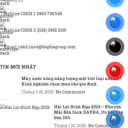
Chí Minh
Hotline CSKH 1: 0969.798.548
Hotline CSKH 2: (028) 3955 2100
Email: cskh.inox@daphagroup.com
TIN MỚI NHẤT
Máy nước nóng năng lượng mặt trời loại nào tốt?
Kinh nghiệm chọn mua cho gia đình
Tháng 3 18, 2026
No Comments
Hái Lộc Bính Ngọ 2026 – Khuyến
Mãi Bồn Inox DAPHA, Ưu Đãi Lên
Đến 26%
Tháng 1 30, 2026
No Comments