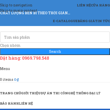
Skip to navigation
LIÊN HỆ
CỬA HÀNG
Skip to main content
CHẤT LƯỢNG BỀN BỈ THEO THỜI GIAN…
E-CATALOGUE
BẢNG GIÁ
TIN TỨC
Chọn nhóm
Search
Đặt hàng: 0969.798.548
Menu
0
items
0
₫
Sản Phẩm & Dịch Vụ
TRANG CHỦ
GIỚI THIỆU
DỰ ÁN THI CÔNG
HỆ THỐNG ĐẠI LÝ
BẢO HÀNH
LIÊN HỆ