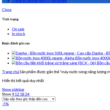
Trang trí phòng tắm
15 sản phẩm
Close
Tình trạng
On sale
In stock
Được đánh giá cao
Dapha - Bồ
Bồn nước inox 4000
Bồn cầu
Trang chủ
Sản phẩm được gắn thẻ “máy nước nóng năng lượng mặ
Hiển thị kết quả duy nhất
Show sidebar
Show
9
12
18
24
-5%