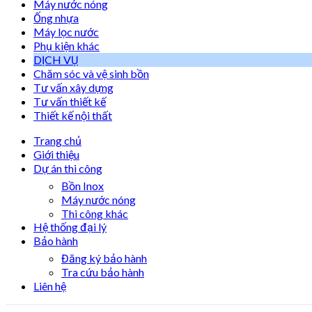
Máy nước nóng
Ống nhựa
Máy lọc nước
Phụ kiện khác
DỊCH VỤ
Chăm sóc và vệ sinh bồn
Tư vấn xây dựng
Tư vấn thiết kế
Thiết kế nội thất
Trang chủ
Giới thiệu
Dự án thi công
Bồn Inox
Máy nước nóng
Thi công khác
Hệ thống đại lý
Bảo hành
Đăng ký bảo hành
Tra cứu bảo hành
Liên hệ