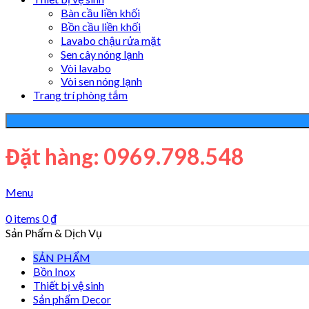
Bàn cầu liền khối
Bồn cầu liền khối
Lavabo chậu rửa mặt
Sen cây nóng lạnh
Vòi lavabo
Vòi sen nóng lạnh
Trang trí phòng tắm
Đặt hàng: 0969.798.548
Menu
0
items
0
₫
Sản Phẩm & Dịch Vụ
SẢN PHẨM
Bồn Inox
Thiết bị vệ sinh
Sản phẩm Decor