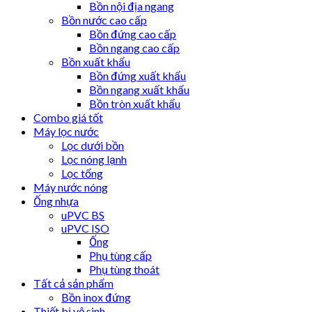
Bồn nội địa ngang
Bồn nước cao cấp
Bồn đứng cao cấp
Bồn ngang cao cấp
Bồn xuất khẩu
Bồn đứng xuất khẩu
Bồn ngang xuất khẩu
Bồn tròn xuất khẩu
Combo giá tốt
Máy lọc nước
Lọc dưới bồn
Lọc nóng lạnh
Lọc tổng
Máy nước nóng
Ống nhựa
uPVC BS
uPVC ISO
Ống
Phụ tùng cấp
Phụ tùng thoát
Tất cả sản phẩm
Bồn inox đứng
Thiết bị vệ sinh