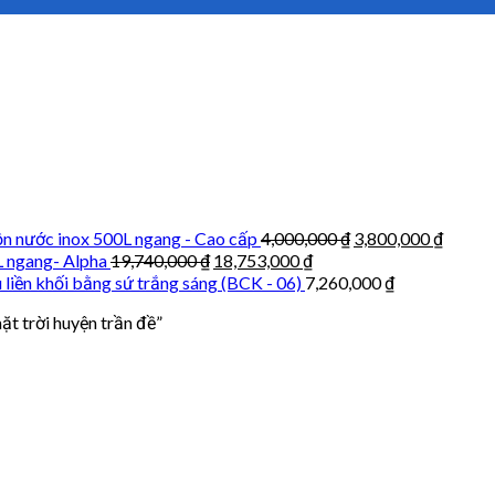
n nước inox 500L ngang - Cao cấp
4,000,000
₫
3,800,000
₫
L ngang- Alpha
19,740,000
₫
18,753,000
₫
 liền khối bằng sứ trắng sáng (BCK - 06)
7,260,000
₫
t trời huyện trần đề”