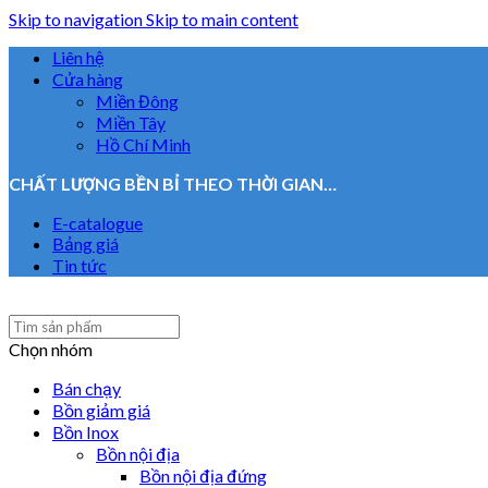
Skip to navigation
Skip to main content
Liên hệ
Cửa hàng
Miền Đông
Miền Tây
Hồ Chí Minh
CHẤT LƯỢNG BỀN BỈ THEO THỜI GIAN…
E-catalogue
Bảng giá
Tin tức
Chọn nhóm
Bán chạy
Bồn giảm giá
Bồn Inox
Bồn nội địa
Bồn nội địa đứng