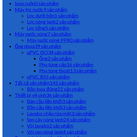
Inox cuộn
0 sản phẩm
Máy lọc nước
9 sản phẩm
Lọc dưới bồn
1 sản phẩm
Lọc nóng lạnh
2 sản phẩm
Lọc tổng
5 sản phẩm
Máy nước nóng
7 sản phẩm
Máy nước nóng PPR
0 sản phẩm
Ống nhựa
39 sản phẩm
uPVC ISO
34 sản phẩm
Ống
2 sản phẩm
Phụ tùng cấp
16 sản phẩm
Phụ tùng thoát
13 sản phẩm
uPVC BS
5 sản phẩm
Tất cả sản phẩm
145 sản phẩm
Bồn inox đứng
22 sản phẩm
Thiết bị vệ sinh
36 sản phẩm
Bàn cầu liền khối
3 sản phẩm
Bồn cầu liền khối
3 sản phẩm
Lavabo chậu rửa mặt
3 sản phẩm
Sen cây nóng lạnh
24 sản phẩm
Vòi lavabo
2 sản phẩm
Vòi sen nóng lạnh
4 sản phẩm